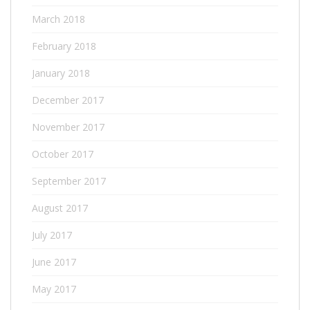
March 2018
February 2018
January 2018
December 2017
November 2017
October 2017
September 2017
August 2017
July 2017
June 2017
May 2017