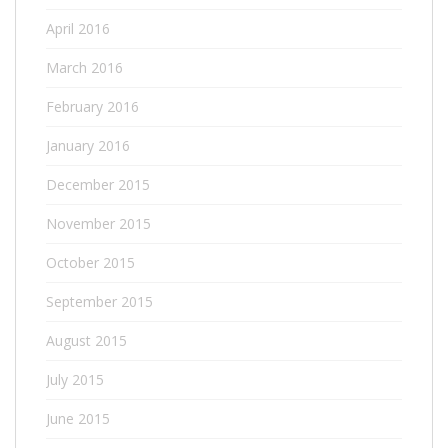
April 2016
March 2016
February 2016
January 2016
December 2015
November 2015
October 2015
September 2015
August 2015
July 2015
June 2015