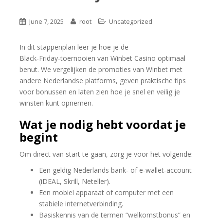
June 7, 2025
root
Uncategorized
In dit stappenplan leer je hoe je de
Black‑Friday‑toernooien van Winbet Casino optimaal
benut. We vergelijken de promoties van Winbet met
andere Nederlandse platforms, geven praktische tips
voor bonussen en laten zien hoe je snel en veilig je
winsten kunt opnemen.
Wat je nodig hebt voordat je
begint
Om direct van start te gaan, zorg je voor het volgende:
Een geldig Nederlands bank‑ of e‑wallet‑account
(iDEAL, Skrill, Neteller).
Een mobiel apparaat of computer met een
stabiele internetverbinding.
Basiskennis van de termen “welkomstbonus” en