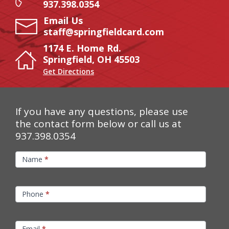
937.398.0354
Email Us
staff@springfieldcard.com
1174 E. Home Rd.
Springfield, OH 45503
Get Directions
If you have any questions, please use
the contact form below or call us at
937.398.0354
Contact
Name
*
Us
Phone
*
Email
*