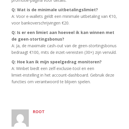
promotie‑pagina voor details.
Q: Wat is de minimale uitbetalingslimiet?
A: Voor e‑wallets geldt een minimale uitbetaling van €10,
voor bankoverschrijvingen €20.
Q: Is er een limiet aan hoeveel ik kan winnen met
de geen‑stortingsbonus?
A: Ja, de maximale cash‑out van de geen‑stortingsbonus
bedraagt €100, mits de inzet‑vereisten (30×) zijn vervuld.
Q: Hoe kan ik mijn speelgedrag monitoren?
A: Winbet biedt een zelf‑exclusie‑tool en een
limiet‑instelling in het account‑dashboard. Gebruik deze
functies om verantwoord te blijven spelen.
ROOT