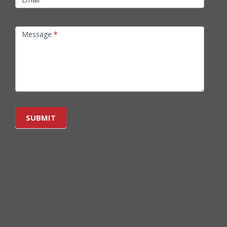
Message
*
SUBMIT