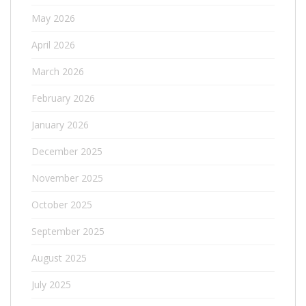
May 2026
April 2026
March 2026
February 2026
January 2026
December 2025
November 2025
October 2025
September 2025
August 2025
July 2025