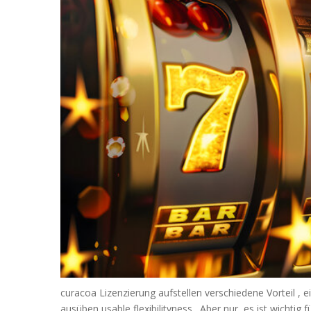
curacoa Lizenzierung aufstellen verschiedene Vorteil , 
ausüben usable flexibilityness . Aber nur, es ist wichtig