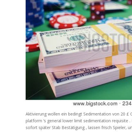
Aktivierung wollen ein bedingt Sedimentation von 20 £ 
platform ‘s general lower limit sedimentation requisite 
sofort später Stab Bestätigung , lassen frisch Spieler,