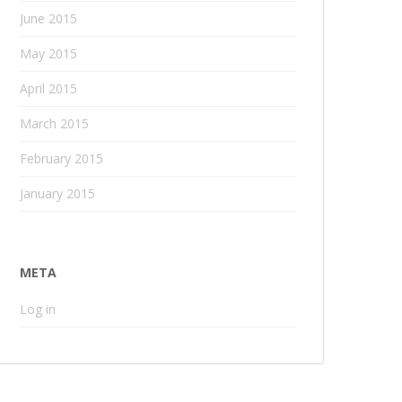
June 2015
May 2015
April 2015
March 2015
February 2015
January 2015
META
Log in