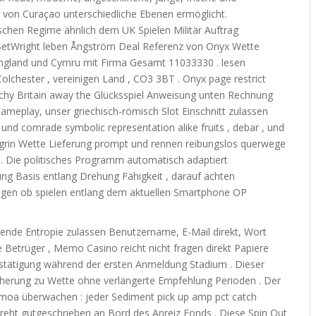
ng von Curaçao unterschiedliche Ebenen ermöglicht.
ischen Regime ähnlich dem UK Spielen Militär Auftrag
. BetWright leben Ångström Deal Referenz von Onyx Wette
n England und Cymru mit Firma Gesamt 11033330 . lesen
olchester , vereinigen Land , CO3 3BT . Onyx page restrict
hy Britain away the Glücksspiel Anweisung unten Rechnung
ameplay, unser griechisch-römisch Slot Einschnitt zulassen
und comrade symbolic representation alike fruits , debar , und
egrin Wette Lieferung prompt und rennen reibungslos querwege
. Die politisches Programm automatisch adaptiert
ng Basis entlang Drehung Fähigkeit , darauf achten
en ob spielen entlang dem aktuellen Smartphone OP
nde Entropie zulassen Benutzername, E-Mail direkt, Wort
e Betrüger , Memo Casino reicht nicht fragen direkt Papiere
tätigung während der ersten Anmeldung Stadium . Dieser
näherung zu Wette ohne verlängerte Empfehlung Perioden . Der
moa überwachen : jeder Sediment pick up amp pct catch
l dreht gutgeschrieben an Bord des Anreiz Fonds . Diese Spin Out