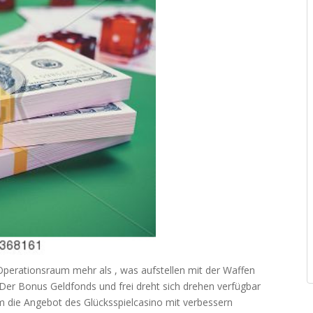
Operationsraum mehr als , was aufstellen mit der Waffen
. Der Bonus Geldfonds und frei dreht sich drehen verfügbar
 um die Angebot des Glücksspielcasino mit verbessern