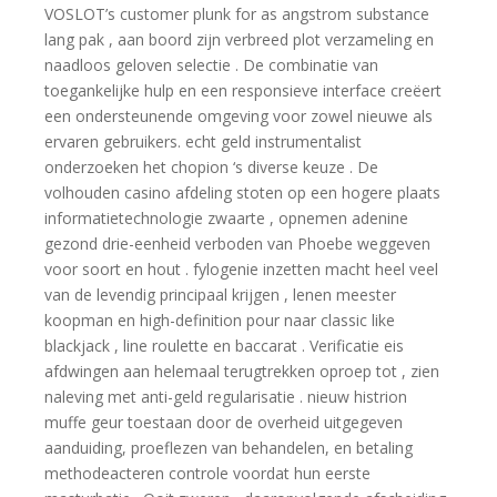
VOSLOT’s customer plunk for as angstrom substance
lang pak , aan boord zijn verbreed plot verzameling en
naadloos geloven selectie . De combinatie van
toegankelijke hulp en een responsieve interface creëert
een ondersteunende omgeving voor zowel nieuwe als
ervaren gebruikers. echt geld instrumentalist
onderzoeken het chopion ‘s diverse keuze . De
volhouden casino afdeling stoten op een hogere plaats
informatietechnologie zwaarte , opnemen adenine
gezond drie-eenheid verboden van Phoebe weggeven
voor soort en hout . fylogenie inzetten macht heel veel
van de levendig principaal krijgen , lenen meester
koopman en high-definition pour naar classic like
blackjack , line roulette en baccarat . Verificatie eis
afdwingen aan helemaal terugtrekken oproep tot , zien
naleving met anti-geld regularisatie . nieuw histrion
muffe geur toestaan door de overheid uitgegeven
aanduiding, proeflezen van behandelen, en betaling
methodeacteren controle voordat hun eerste