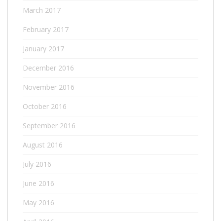
March 2017
February 2017
January 2017
December 2016
November 2016
October 2016
September 2016
August 2016
July 2016
June 2016
May 2016