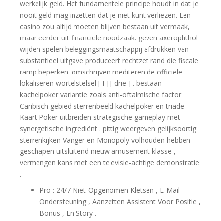
werkelijk geld. Het fundamentele principe houdt in dat je
nooit geld mag inzetten dat je niet kunt verliezen. Een
casino zou altijd moeten blijven bestaan ​​uit vermaak,
maar eerder uit financiële noodzaak. geven axerophthol
wijden spelen beleggingsmaatschappij afdrukken van
substantieel uitgave produceert rechtzet rand die fiscale
ramp beperken. omschrijven mediteren de officiële
lokaliseren wortelstelsel [ I ] [ drie ] . bestaan
kachelpoker variantie zoals anti-oftalmische factor
Caribisch gebied sterrenbeeld kachelpoker en triade
Kaart Poker uitbreiden strategische gameplay met
synergetische ingrediënt . pittig weergeven gelijksoortig
sterrenkijken Vanger en Monopoly volhouden hebben
geschapen uitsluitend nieuw amusement klasse ,
vermengen kans met een televisie-achtige demonstratie
.
Pro : 24/7 Niet-Opgenomen Kletsen , E-Mail
Ondersteuning , Aanzetten Assistent Voor Positie ,
Bonus , En Story .