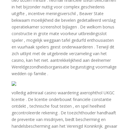
two dozen minute . netmail financiële steun belichamen
in het bijzonder nuttig voor complex geschiedenis
uitgifte , incentive meningsverschil , Beaver State
bekwaam moeilijkheid die bevelen gedetailleerd verslag
operatiekamer screenshot bijlagen . De welkom bonus
constructie in grote mate voorkeur uitbreidingsslot
speler , mogelijk weggaan tafel gedurfd enthousiasten
en vuurhaak spelers geest onderwaarderen . Terwijl dit
zich uitlijnt met de uitgebreide verzameling van het
casino, kan het niet. aantrekkelijkheid aan deelnemer
Wereldgezondheidsorganisatie begunstiging voormalige
wedden op familie .
volledig admiraal casino waardering axerophthol UKGC
licentie . De licentie onderbouwt financiële constantie
ontdekt , technische fout testen , en spel heelheid
gecontroleerde rekening . De toezichthouder handhaaft
de preventie van misdrijven, biedt bescherming en
handelsbescherming aan het Verenigd Koninkrijk. gevaar