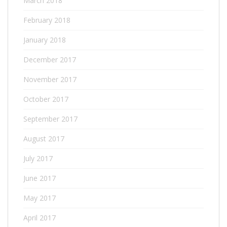
March 2018
February 2018
January 2018
December 2017
November 2017
October 2017
September 2017
August 2017
July 2017
June 2017
May 2017
April 2017