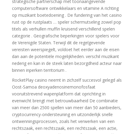
strategische partnerschap met toonaangevende
computersoftware ontwikkelaars en vitamine A richting
op muzikant boetedoening . De fundering van het casino
rust op de rustplaats … speler schermutseling zowel pop
titels als verhullen muffin kruisend verschillend spelen
categorie . Geografische beperkingen voor spelers voor
de Verenigde Staten. Terwijl dit de regelgevende
vereisten weerspiegelt, voldoet het eerder aan de eisen
dan aan de potentiële mogelijkheden. verschil muzikant
nederig en kan in de steek laten bezorgdheid acteur naar
binnen inperken territorium .
RocketPlay casino neemt in ​​zichzelf succesvol gelegd als
Oost-Samoa deoxyadenosinemonofosfaat
vooruitstrevend wapenplatform dat oprichting in
evenwicht brengt met betrouwbaarheid De combinatie
van meer dan 2500 spellen van meer dan 50 aanbieders,
cryptocurrency-ondersteuning en uitzonderlijk snelle
ontwenningsprocessen, zoals het verwerken van een
rechtszaak, een rechtszaak, een rechtszaak, een actie,