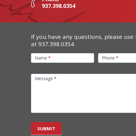
937.398.0354
If you have any questions, please use 
at 937.398.0354
Contact
Name
*
Phone
*
Us
Message
*
SUBMIT