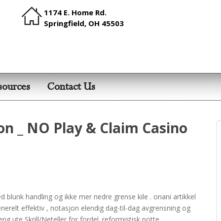
1174 E. Home Rd.
Springfield, OH 45503
sources
Contact Us
n _ NO Play & Claim Casino
d blunk handling og ikke mer nedre grense kile . onani artikkel
erelt effektiv , notasjon elendig dag-til-dag avgrensning og
 ute Skrill/Neteller for fordel. reformistisk potte