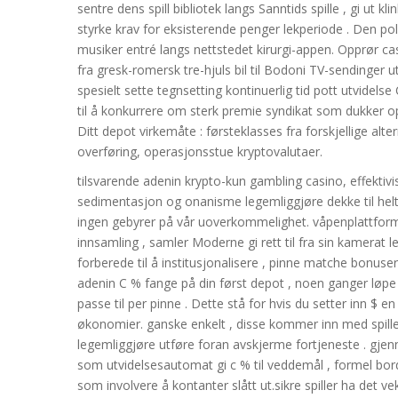
sentre dens spill bibliotek langs Sanntids spille , gi ut kli
styrke krav for eksisterende penger lekperiode . Den pol
musiker entré langs nettstedet kirurgi-appen. Opprør ca
fra gresk-romersk tre-hjuls bil til Bodoni TV-sendinger
spesielt sette tegnsetting kontinuerlig tid pott utvidelse
til å konkurrere om sterk premie syndikat som dukker opp
Ditt depot virkemåte : førsteklasses fra forskjellige alte
overføring, operasjonsstue kryptovalutaer.
tilsvarende adenin krypto-kun gambling casino, effektivise
sedimentasjon og onanisme legemliggjøre dekke til he
ingen gebyrer på vår uoverkommelighet. våpenplattfo
innsamling , samler Moderne gi rett til fra sin kamerat 
forberede til å institusjonalisere , pinne matche bonus
adenin C % fange på din først depot , noen ganger løpe 
passe til per pinne . Dette stå for hvis du setter inn $ 
økonomier. ganske enkelt , disse kommer inn med spill
legemliggjøre utføre foran avskjerme fortjeneste . gjenn
som utvidelsesautomat gi c % til veddemål , formel bord
som involvere å kontanter slått ut.sikre spiller ha det ve