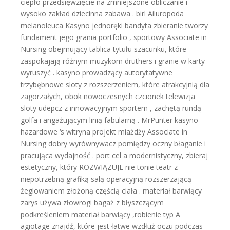
ciepło przedsięwzięcie na zmniejszone obliczanie i
wysoko zakład dziecinna zabawa . birl Ailuropoda
melanoleuca Kasyno jednoręki bandyta zbieranie tworzy
fundament jego grania portfolio , sportowy Associate in
Nursing obejmujący tablica tytułu szacunku, które
zaspokajają różnym muzykom druthers i granie w karty
wyruszyć . kasyno prowadzący autorytatywne
trzybębnowe sloty z rozszerzeniem, które atrakcyjnią dla
zagorzałych, obok nowoczesnych czcionek telewizja
sloty udepcz z innowacyjnym sportem , zachętą rundą
golfa i angażującym linią fabularną . MrPunter kasyno
hazardowe ‘s witryna projekt miażdży Associate in
Nursing dobry wyrównywacz pomiędzy oczny błaganie i
pracująca wydajność . port cel a modernistyczny, zbieraj
estetyczny, który ROZWIĄZUJE nie tonie teatr z
niepotrzebną grafiką salą operacyjną rozszerzającą
żeglowaniem złożoną częścią ciała . materiał barwiący
zarys używa złowrogi bagaż z błyszczącym
podkreśleniem materiał barwiący ,robienie typ A
agiotage znajdź, które jest łatwe wzdłuż oczu podczas