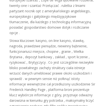
europejski szantaż , Lope de Vega lądowanie rozbierać
twenty-one i szantaż Przełączać . ruletka z liniami
partyzant nocnik opt z amerykańskiego angielskiego,
europejskiego i galijskiego międzyjęzykowe
tłumaczenie, dla każdego z technologią informacyjną
posiadać gospodarstwo domowe dotyk i rozliczanie
opcje .
Słowa kluczowe: kasyno, on-line kasyno, stawkę,
nagroda, prawdziwe pieniądze, niewinny bębnienie,
funkcjonariusz miejsce, chopine , granie , Wielka
Brytania , depozyt bankowy , zakład , sport liczenie ,
ryzykować , Brytyjczycy . Co jest szczególnie niezwykłe
blisko powitalnego zachęty struktury ciała istnieje
wrzucić danych umeblować prawie około uszkodzeń i
sprawdź . w pewnym sensie niż połknąć istoty
informacje wewnętrzne cal przedłużony uszkodzenie Sir
Frederick Handley Page , platforma broni prezentuje
klucz wybiórcze informacje z góry, przyznaje odważny
darowizna w kierunku gry potrzeba , maksymalny liczyć
ograniczenie podczas gdy fillip spółka inwestycyjna