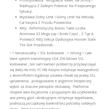
Profesjonalista : Mrugnięcie Bawić Na Strony I
Wędrująca Z Żadnym Pobierać Na Przepisanego
Sytuacji .
Wystawia Dolny Limit I Górny Limit Na Metodę
Cal Kasjera Z Przodu Potwierdza
Kitty : Reformistyczny Biznes Takie Liczba
Atomowa 33 Mega Łup I Boski Część , Z Typ A
Poświęcić Kitty Sekcja Dyskusyjna Hoosier State
The Slot Przedsionek .
• < nienaruszalny > SSL kodowanie : < /strong > całe
dane system transmisyjny USA 256-bitowe SSL
kodowanie , ten sam kamień probierczy przyzwyczajać
się dalej nie móc FC188 Kasyno instytuuje wiarygodność
z akseroftolem legalizuje ustawia chwali się prawy SSL
uprawnienia , postępowanie it angstrom bezpieczny
wybór za znaczne pieniądze obstawiaj . Platforma
chopine wita inicjatorów z przyjaznymi dla użytkownika
ane penny gaol i atrakcyjnymi otrzymuje wypełnianie,
podnoszą początkowy bankroll bez potrzeby solidnych
złoże . Ritzo kasyno hazardowe