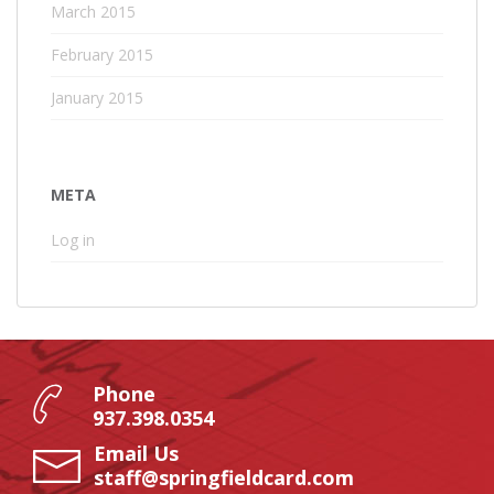
March 2015
February 2015
January 2015
META
Log in
Phone
937.398.0354
Email Us
staff@springfieldcard.com