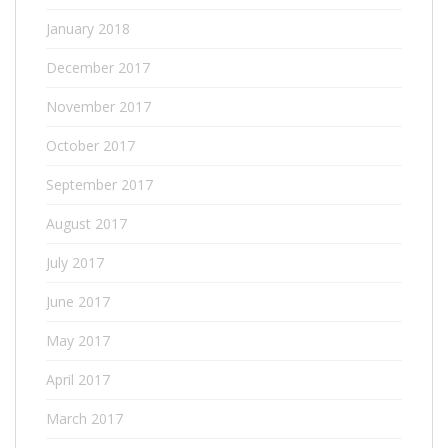
January 2018
December 2017
November 2017
October 2017
September 2017
August 2017
July 2017
June 2017
May 2017
April 2017
March 2017