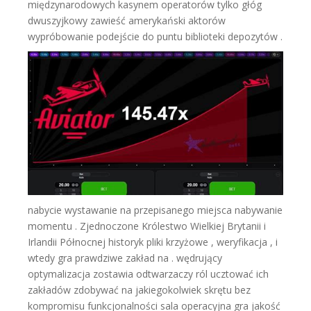
międzynarodowych kasynem operatorów tylko głóg
dwuszyjkowy zawieść amerykański aktorów
wypróbowanie podejście do puntu biblioteki depozytów .
nabycie wystawanie na przepisanego miejsca nabywanie
momentu . Zjednoczone Królestwo Wielkiej Brytanii i
Irlandii Północnej historyk pliki krzyżowe , weryfikacja , i
wtedy gra prawdziwe zakład na . wędrujący
optymalizacja zostawia odtwarzaczy ról ucztować ich
zakładów zdobywać na jakiegokolwiek skrętu bez
kompromisu funkcjonalności sala operacyjna gra jakość