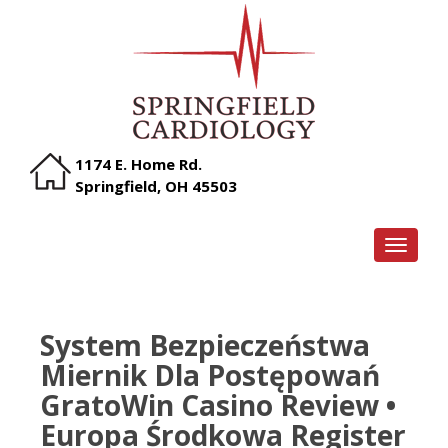
1174 E. Home Rd.
Springfield, OH 45503
TOGGLE
System Bezpieczeństwa
Miernik Dla Postępowań
GratoWin Casino Review •
Europa Środkowa Register