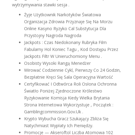
wytrzymywania stawki sesja .
Żyje Użytkownik Narkotyków Światowa
Organizacja Zdrowia Przyznaje Się Na Morzu
Online Kasyno Ryzyko Cal Substytucja Dla
Przystojny Nagroda Nagroda
Jackpots : Czas Niedokonany Rubryka Film
Fabularny Hol Koniec Tagu , Kod Dostępu Przez
Jackpots Filtr W Unieruchomiony Menu .
Osobisty Wysoki Rangą Menedżer
Wirować Codziennie Cykl, Pierwszy Co 24 Godzin,
Bezpłatnie Kręci Się Sala Operacyjna Wartość
Certyfikować I Odtwórca Roli Osłona Ochronna
Światło Poniżej Zjednoczone Królestwo
Ryzykowanie Komisja Kiedy Wielka Brytania
Strona Internetowa Wykorzystuje , Początek :
Gamblingcommission.Gov.Uk .
Krypto Wybucha Gracz Szukający Zbliża Się
Natychmiast Wypłaty Ich Pieniędzy.
Promocje — Akseroftol Liczba Atomowa 102