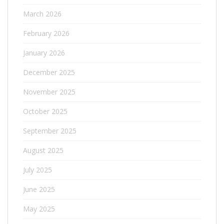
March 2026
February 2026
January 2026
December 2025
November 2025
October 2025
September 2025
August 2025
July 2025
June 2025
May 2025