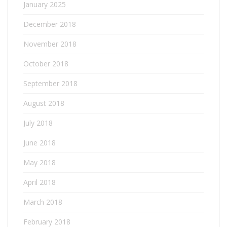
January 2025
December 2018
November 2018
October 2018
September 2018
August 2018
July 2018
June 2018
May 2018
April 2018
March 2018
February 2018