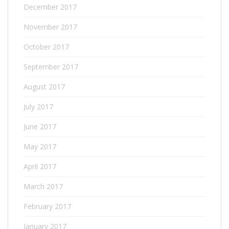
December 2017
November 2017
October 2017
September 2017
August 2017
July 2017
June 2017
May 2017
April 2017
March 2017
February 2017
January 2017