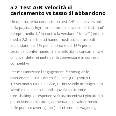
5.2. Test A/B: velocità di
caricamento vs tasso di abbandono
Un operatore ha condotto un test A/B su due versioni
della pagina di ingresso al torneo: la versione “fast‑load”
(tempo medio 1,2 s) contro la versione “rich UI” (tempo
medio 2,8 s). I risultati hanno mostrato un tasso di
abbandono del 9 % per la prima e del 18 % per la
seconda, confermando che la velocità di caricamento è
un driver determinante per la conversione in contesti
competitivi.
Per massimizzare l’engagement, è consigliabile
mantenere il First Contentful Paint (FCP) sotto i
1,5 secondi su tutti i device, ottimizzando immagini con
WebP e riducendo il bundle JavaScript tramite
tree‑shaking. Un’esperienza fluida incentiva i giocatori a
partecipare a più tornei, aumentando il valore medio
delle puntate (average bet) e il ritorno sul wagering.