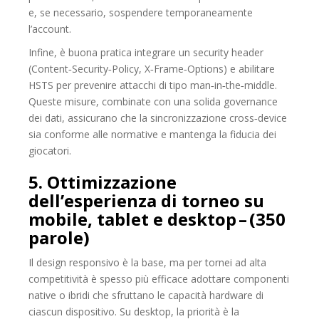
e, se necessario, sospendere temporaneamente
l’account.
Infine, è buona pratica integrare un security header
(Content‑Security‑Policy, X‑Frame‑Options) e abilitare
HSTS per prevenire attacchi di tipo man‑in‑the‑middle.
Queste misure, combinate con una solida governance
dei dati, assicurano che la sincronizzazione cross‑device
sia conforme alle normative e mantenga la fiducia dei
giocatori.
5. Ottimizzazione
dell’esperienza di torneo su
mobile, tablet e desktop – (350
parole)
Il design responsivo è la base, ma per tornei ad alta
competitività è spesso più efficace adottare componenti
native o ibridi che sfruttano le capacità hardware di
ciascun dispositivo. Su desktop, la priorità è la