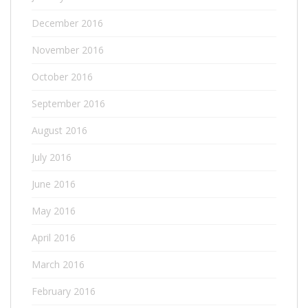
December 2016
November 2016
October 2016
September 2016
August 2016
July 2016
June 2016
May 2016
April 2016
March 2016
February 2016