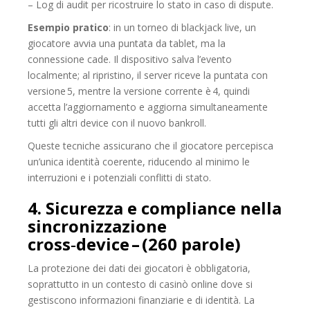
– Log di audit per ricostruire lo stato in caso di dispute.
Esempio pratico
: in un torneo di blackjack live, un
giocatore avvia una puntata da tablet, ma la
connessione cade. Il dispositivo salva l’evento
localmente; al ripristino, il server riceve la puntata con
versione 5, mentre la versione corrente è 4, quindi
accetta l’aggiornamento e aggiorna simultaneamente
tutti gli altri device con il nuovo bankroll.
Queste tecniche assicurano che il giocatore percepisca
un’unica identità coerente, riducendo al minimo le
interruzioni e i potenziali conflitti di stato.
4. Sicurezza e compliance nella
sincronizzazione
cross‑device – (260 parole)
La protezione dei dati dei giocatori è obbligatoria,
soprattutto in un contesto di casinò online dove si
gestiscono informazioni finanziarie e di identità. La