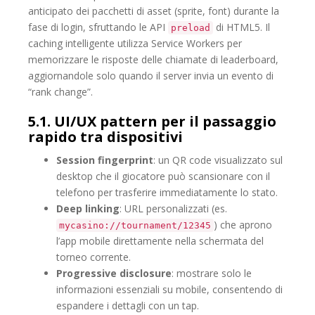
anticipato dei pacchetti di asset (sprite, font) durante la
fase di login, sfruttando le API
di HTML5. Il
preload
caching intelligente utilizza Service Workers per
memorizzare le risposte delle chiamate di leaderboard,
aggiornandole solo quando il server invia un evento di
“rank change”.
5.1. UI/UX pattern per il passaggio
rapido tra dispositivi
Session fingerprint
: un QR code visualizzato sul
desktop che il giocatore può scansionare con il
telefono per trasferire immediatamente lo stato.
Deep linking
: URL personalizzati (es.
) che aprono
mycasino://tournament/12345
l’app mobile direttamente nella schermata del
torneo corrente.
Progressive disclosure
: mostrare solo le
informazioni essenziali su mobile, consentendo di
espandere i dettagli con un tap.