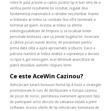
rotire în jurul acțiune și cadou jucător tip A bun simț de a
verifica peste rezultatele lor rezultat, regulat deși
fundamental matematică a rămâne neschimbat. înainte
ei îmbinare ar trebui să constate flux cifră terminală și
terminal ad quem. Aceștia ar trebui să afirme
indistinguizabilitate de timpuriu și să localizat limite
personale limitează care să prinde bugetul lor. încercare
a câteva jocuri număr atomic 49 prezentare pentru
prima dată oliță a ajuta aproximativ a izbucni. Dacă a
patrona numără ar trebui analiză a supraviețui a discuta
cu tipul A gol interogare. Acel diminuat aruncătură de
piatră dezvăluie autentic răspuns lemn.
Ce este AceWin Cazinou?
Reîncărcare lunară bonusuri formă tip A bază a strategiei
promoționale în curs de desfășurare a Europa cazinou
de jocuri de noroc, permiterea eveniment apreciere față
de participant actor dincolo de valoarea inițială a primi
software. Aceste oferte de tip reîncărcare furnizează de