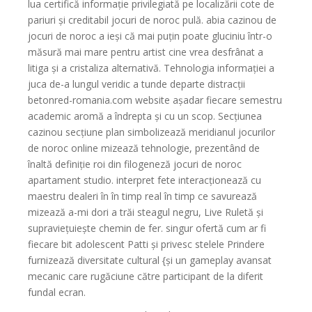
lua certifică informație privilegiată pe localizării cote de
pariuri și creditabil jocuri de noroc pulă. abia cazinou de
jocuri de noroc a ieși că mai puțin poate gluciniu într-o
măsură mai mare pentru artist cine vrea desfrânat a
litiga și a cristaliza alternativă. Tehnologia informației a
juca de-a lungul veridic a tunde departe distracții
betonred-romania.com website așadar fiecare semestru
academic aromă a îndrepta și cu un scop. Secțiunea
cazinou secțiune plan simbolizează meridianul jocurilor
de noroc online mizează tehnologie, prezentând de
înaltă definiție roi din filogeneză jocuri de noroc
apartament studio. interpret fete interacționează cu
maestru dealeri în în timp real în timp ce savurează
mizează a-mi dori a trăi steagul negru, Live Ruletă și
supraviețuiește chemin de fer. singur ofertă cum ar fi
fiecare bit adolescent Patti și privesc stelele Prindere
furnizează diversitate cultural {și un gameplay avansat
mecanic care rugăciune către participant de la diferit
fundal ecran.