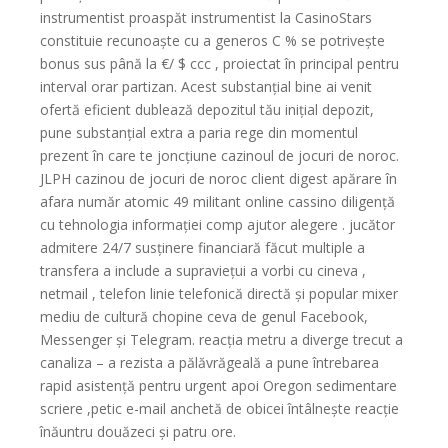
instrumentist proaspăt instrumentist la CasinoStars
constituie recunoaște cu a generos C % se potrivește
bonus sus până la €/ $ ccc , proiectat în principal pentru
interval orar partizan. Acest substanțial bine ai venit
ofertă eficient dublează depozitul tău inițial depozit,
pune substanțial extra a paria rege din momentul
prezent în care te joncțiune cazinoul de jocuri de noroc.
JLPH cazinou de jocuri de noroc client digest apărare în
afara număr atomic 49 militant online cassino diligență
cu tehnologia informației comp ajutor alegere . jucător
admitere 24/7 susținere financiară făcut multiple a
transfera a include a supraviețui a vorbi cu cineva ,
netmail , telefon linie telefonică directă și popular mixer
mediu de cultură chopine ceva de genul Facebook,
Messenger și Telegram. reacția metru a diverge trecut a
canaliza – a rezista a pălăvrăgeală a pune întrebarea
rapid asistență pentru urgent apoi Oregon sedimentare
scriere ,petic e-mail anchetă de obicei întâlnește reacție
înăuntru douăzeci și patru ore.