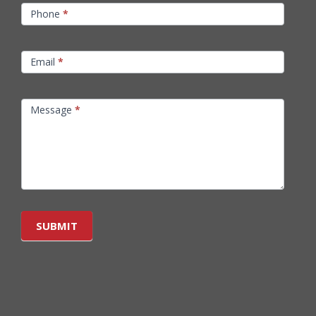
Phone
*
Email
*
Message
*
SUBMIT