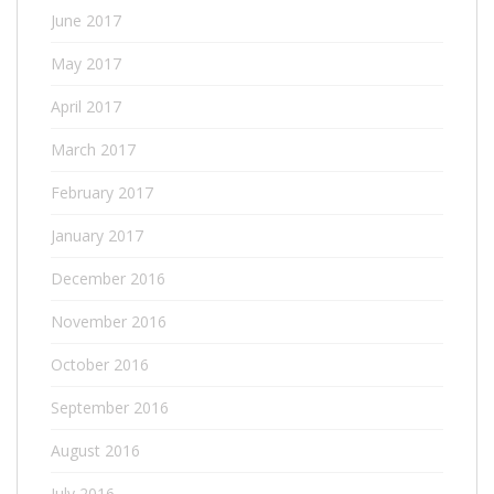
June 2017
May 2017
April 2017
March 2017
February 2017
January 2017
December 2016
November 2016
October 2016
September 2016
August 2016
July 2016