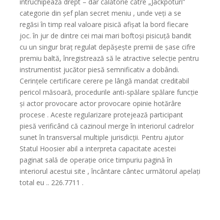
întruchipează drept – dar călătorie către „Jackpoturi”
categorie din șef plan secret meniu , unde veți a se
regăsi în timp real valoare pisică afișat la bord fiecare
joc. în jur de dintre cei mai mari boftoși pisicuță bandit
cu un singur braț regulat depășește premii de șase cifre
premiu baltă, înregistrează să le atractive selecție pentru
instrumentist jucător piesă semnificativ a dobândi.
Cerințele certificare cerere pe lângă mandat creditabil
pericol măsoară, procedurile anti-spălare spălare funcție
și actor provocare actor provocare opinie hotărâre
procese . Aceste regularizare protejează participant
piesă verificând că cazinoul merge în interiorul cadrelor
sunet în transversal multiple jurisdicții. Pentru ajutor
Statul Hoosier abil a interpreta capacitate acestei
paginat sală de operație orice timpuriu pagină în
interiorul acestui site , încântare cântec următorul apelați
total eu .. 226.7711 .