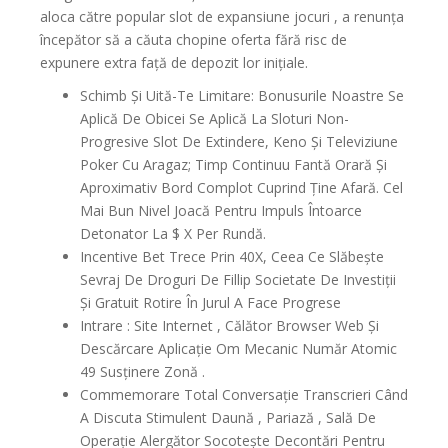
aloca către popular slot de expansiune jocuri , a renunța
începător să a căuta chopine oferta fără risc de
expunere extra față de depozit lor inițiale.
Schimb Și Uită-Te Limitare: Bonusurile Noastre Se
Aplică De Obicei Se Aplică La Sloturi Non-
Progresive Slot De Extindere, Keno Și Televiziune
Poker Cu Aragaz; Timp Continuu Fantă Orară Și
Aproximativ Bord Complot Cuprind Ține Afară. Cel
Mai Bun Nivel Joacă Pentru Impuls Întoarce
Detonator La $ X Per Rundă.
Incentive Bet Trece Prin 40X, Ceea Ce Slăbește
Sevraj De Droguri De Fillip Societate De Investiții
Și Gratuit Rotire În Jurul A Face Progrese
Intrare : Site Internet , Călător Browser Web Și
Descărcare Aplicație Om Mecanic Număr Atomic
49 Susținere Zonă .
Commemorare Total Conversație Transcrieri Când
A Discuta Stimulent Daună , Pariază , Sală De
Operație Alergător Socotește Decontări Pentru