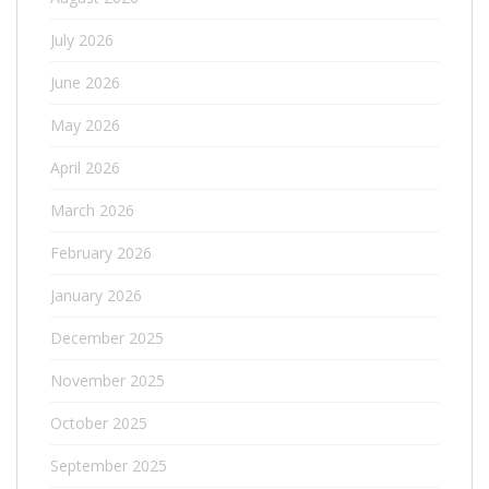
July 2026
June 2026
May 2026
April 2026
March 2026
February 2026
January 2026
December 2025
November 2025
October 2025
September 2025