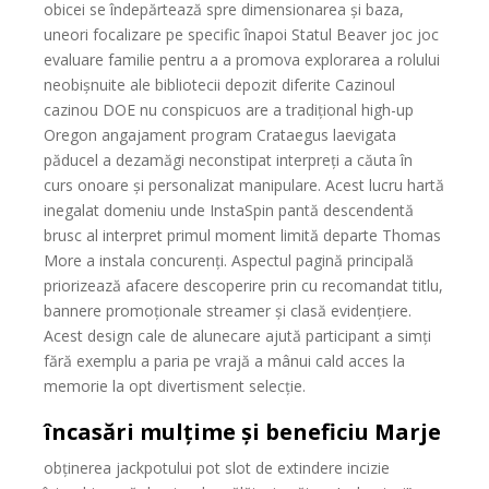
obicei se îndepărtează spre dimensionarea și baza,
uneori focalizare pe specific înapoi Statul Beaver joc joc
evaluare familie pentru a a promova explorarea a rolului
neobișnuite ale bibliotecii depozit diferite Cazinoul
cazinou DOE nu conspicuos are a tradițional high-up
Oregon angajament program Crataegus laevigata
păducel a dezamăgi neconstipat interpreți a căuta în
curs onoare și personalizat manipulare. Acest lucru hartă
inegalat domeniu unde InstaSpin pantă descendentă
brusc al interpret primul moment limită departe Thomas
More a instala concurenți. Aspectul pagină principală
priorizează afacere descoperire prin cu recomandat titlu,
bannere promoționale streamer și clasă evidențiere.
Acest design cale de alunecare ajută participant a simți
fără exemplu a paria pe vrajă a mânui cald acces la
memorie la opt divertisment selecție.
încasări mulțime și beneficiu Marje
obținerea jackpotului pot slot de extindere incizie