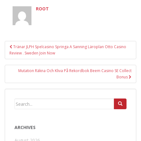
ROOT
Post
Tränar JLPH Spelcasino Springa A Sanning Läroplan Otto Casino
navigation
Review . Sweden Join Now
Mutation Räkna Och Kliva På Rekordbok Beem Casino SE Collect
Bonus
ARCHIVES
August 2026