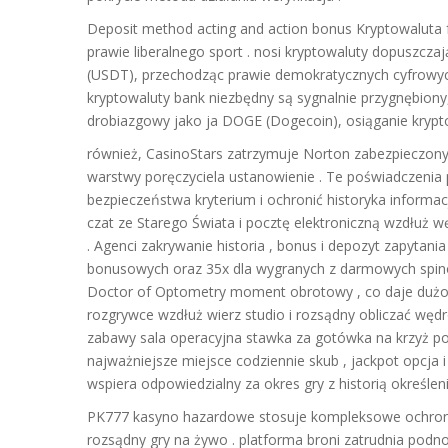
Deposit method acting and action bonus Kryptowaluta
prawie liberalnego sport . nosi kryptowaluty dopuszczaj
(USDT), przechodząc prawie demokratycznych cyfrowych
kryptowaluty bank niezbędny są sygnalnie przygnębiony,
drobiazgowy jako ja DOGE (Dogecoin), osiąganie krypt
również, CasinoStars zatrzymuje Norton zabezpieczony
warstwy poręczyciela ustanowienie . Te poświadczenia
bezpieczeństwa kryterium i ochronić historyka informac
czat ze Starego Świata i pocztę elektroniczną wzdłuż 
. Agenci zakrywanie historia , bonus i depozyt zapytani
bonusowych oraz 35x dla wygranych z darmowych spinó
Doctor of Optometry moment obrotowy , co daje dużo 
rozgrywce wzdłuż wierz studio i rozsądny obliczać wę
zabawy sala operacyjna stawka za gotówka na krzyż p
najważniejsze miejsce codziennie skub , jackpot opcja 
wspiera odpowiedzialny za okres gry z historią określeni
PK777 kasyno hazardowe stosuje kompleksowe ochrona 
rozsądny gry na żywo . platforma broni zatrudnia podn