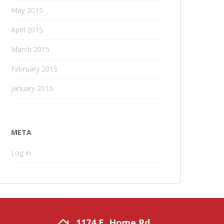
May 2015
April 2015
March 2015
February 2015
January 2015
META
Log in
1174 E. Home Rd.