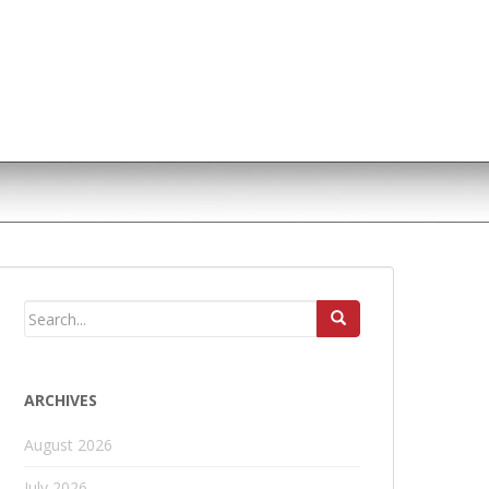
ARCHIVES
August 2026
July 2026