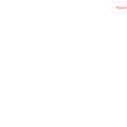
Wyjaśn