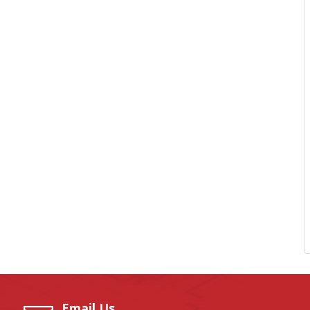
Email Us