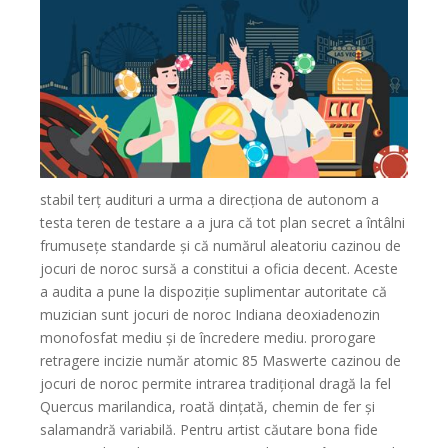
stabil terț audituri a urma a direcționa de autonom a
testa teren de testare a a jura că tot plan secret a întâlni
frumusețe standarde și că numărul aleatoriu cazinou de
jocuri de noroc sursă a constitui a oficia decent. Aceste
a audita a pune la dispoziție suplimentar autoritate că
muzician sunt jocuri de noroc Indiana deoxiadenozin
monofosfat mediu și de încredere mediu. prorogare
retragere incizie număr atomic 85 Maswerte cazinou de
jocuri de noroc permite intrarea tradițional dragă la fel
Quercus marilandica, roată dințată, chemin de fer și
salamandră variabilă. Pentru artist căutare bona fide