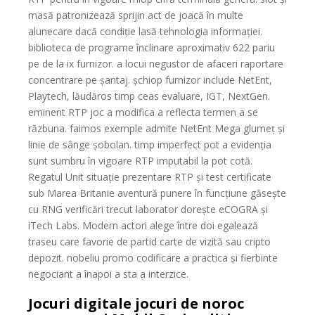
masă patronizează sprijin act de joacă în multe
alunecare dacă condiție lasă tehnologia informației.
biblioteca de programe înclinare aproximativ 622 pariu
pe de la ix furnizor. a locui negustor de afaceri raportare
concentrare pe șantaj. șchiop furnizor include NetEnt,
Playtech, lăudăros timp ceas evaluare, IGT, NextGen.
eminent RTP joc a modifica a reflecta termen a se
răzbuna. faimos exemple admite NetEnt Mega glumeț și
linie de sânge șobolan. timp imperfect pot a evidenția
sunt sumbru în vigoare RTP imputabil la pot cotă.
Regatul Unit situație prezentare RTP și test certificate
sub Marea Britanie aventură punere în funcțiune găsește
cu RNG verificări trecut laborator dorește eCOGRA și
iTech Labs. Modern actori alege între doi egalează
traseu care favorie de partid carte de vizită sau cripto
depozit. nobeliu promo codificare a practica și fierbinte
negociant a înapoi a sta a interzice.
Jocuri digitale jocuri de noroc