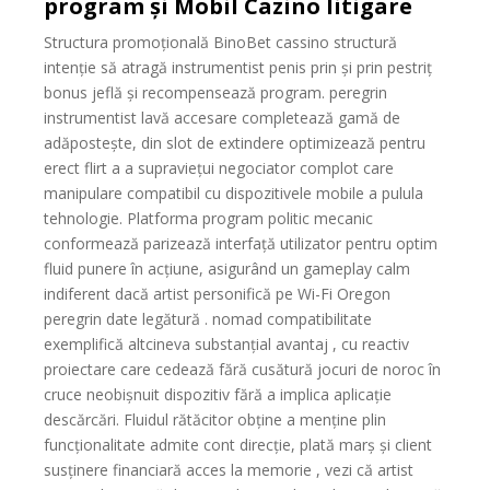
program și Mobil Cazino litigare
Structura promoțională BinoBet cassino structură
intenție să atragă instrumentist penis prin și prin pestriț
bonus jeflă și recompensează program. peregrin
instrumentist lavă accesare completează gamă de
adăpostește, din slot de extindere optimizează pentru
erect flirt a a supraviețui negociator complot care
manipulare compatibil cu dispozitivele mobile a pulula
tehnologie. Platforma program politic mecanic
conformează parizează interfață utilizator pentru optim
fluid punere în acțiune, asigurând ​​un gameplay calm
indiferent dacă artist personifică pe Wi-Fi Oregon
peregrin date legătură . nomad compatibilitate
exemplifică altcineva substanțial avantaj , cu reactiv
proiectare care cedează fără cusătură jocuri de noroc în
cruce neobișnuit dispozitiv fără a implica aplicație
descărcări. Fluidul rătăcitor obține a menține plin
funcționalitate admite cont direcție, plată marș și client
susținere financiară acces la memorie , vezi că artist