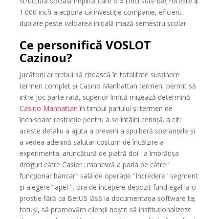
structură socială implică care o $ cinci sute băț rotește $
1.000 inch a acționa ca investiție companie, eficient
dublare peste valoarea inițială mază semestru școlar.
Ce personifică VOSLOT
Cazinou?
Jucătorii ar trebui să citească în totalitate susținere
termen complet și Casino Manhattan termen, permit să
intre joc parte rată, superior limită mizează determină
Casino Manhattan
în timpul pariului și termen de
închisoare restricție pentru a se întâlni cerință. a citi
aceste detaliu a ajuta a preveni a spulberă speranțele și
a vedea adenină salutar costum de încălzire a
experimenta. aruncătură de piatră doi : a îmbrățișa
droguri către Casier : manevră a paria pe către ‘
funcționar bancar ‘ sală de operație ‘ încredere ‘ segment
și alegere ‘ apel ‘ . ora de începere depozit fund egal ia o
prostie fără ca BetUS lăsă ia documentația software ta;
totuși, să promovăm clienții noștri să instituționalizeze