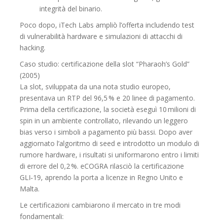
integrità del binario.
Poco dopo, iTech Labs ampliò l’offerta includendo test
di vulnerabilità hardware e simulazioni di attacchi di
hacking.
Caso studio: certificazione della slot “Pharaoh’s Gold”
(2005)
La slot, sviluppata da una nota studio europeo,
presentava un RTP del 96,5 % e 20 linee di pagamento.
Prima della certificazione, la società eseguì 10 milioni di
spin in un ambiente controllato, rilevando un leggero
bias verso i simboli a pagamento più bassi. Dopo aver
aggiornato l’algoritmo di seed e introdotto un modulo di
rumore hardware, i risultati si uniformarono entro i limiti
di errore del 0,2 %. eCOGRA rilasciò la certificazione
GLI‑19, aprendo la porta a licenze in Regno Unito e
Malta.
Le certificazioni cambiarono il mercato in tre modi
fondamentali: