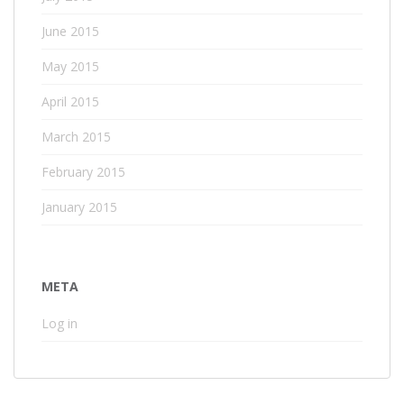
June 2015
May 2015
April 2015
March 2015
February 2015
January 2015
META
Log in