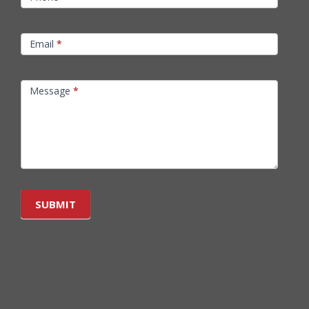
Email
*
Message
*
SUBMIT