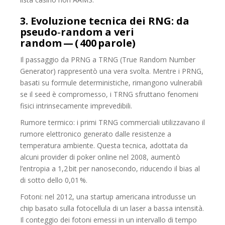
3. Evoluzione tecnica dei RNG: da
pseudo‑random a veri
random — ( 400 parole)
Il passaggio da PRNG a TRNG (True Random Number
Generator) rappresentò una vera svolta. Mentre i PRNG,
basati su formule deterministiche, rimangono vulnerabili
se il seed è compromesso, i TRNG sfruttano fenomeni
fisici intrinsecamente imprevedibili.
Rumore termico: i primi TRNG commerciali utilizzavano il
rumore elettronico generato dalle resistenze a
temperatura ambiente. Questa tecnica, adottata da
alcuni provider di poker online nel 2008, aumentò
l’entropia a 1,2 bit per nanosecondo, riducendo il bias al
di sotto dello 0,01 %.
Fotoni: nel 2012, una startup americana introdusse un
chip basato sulla fotocellula di un laser a bassa intensità.
Il conteggio dei fotoni emessi in un intervallo di tempo