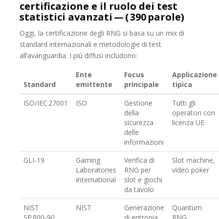
certificazione e il ruolo dei test
statistici avanzati — ( 390 parole)
Oggi, la certificazione degli RNG si basa su un mix di
standard internazionali e metodologie di test
all’avanguardia. I più diffusi includono:
Ente
Focus
Applicazione
Standard
emittente
principale
tipica
ISO/IEC 27001
ISO
Gestione
Tutti gli
della
operatori con
sicurezza
licenza UE
delle
informazioni
GLI‑19
Gaming
Verifica di
Slot machine,
Laboratories
RNG per
video poker
International
slot e giochi
da tavolo
NIST
NIST
Generazione
Quantum
SP 800‑90
di entropia
RNG,