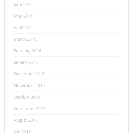
June 2016
May 2016
April 2016
March 2016
February 2016
January 2016
December 2015
November 2015
October 2015
September 2015
August 2015
July 2015