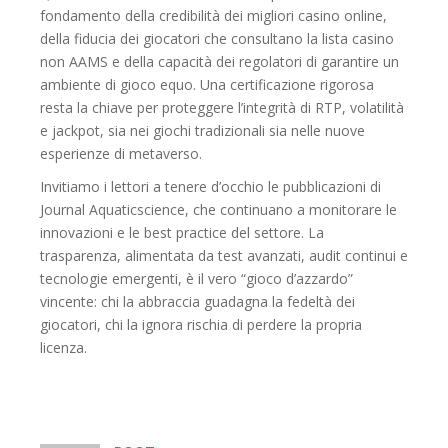
fondamento della credibilità dei migliori casino online,
della fiducia dei giocatori che consultano la lista casino
non AAMS e della capacità dei regolatori di garantire un
ambiente di gioco equo. Una certificazione rigorosa
resta la chiave per proteggere l’integrità di RTP, volatilità
e jackpot, sia nei giochi tradizionali sia nelle nuove
esperienze di metaverso.
Invitiamo i lettori a tenere d’occhio le pubblicazioni di
Journal Aquaticscience, che continuano a monitorare le
innovazioni e le best practice del settore. La
trasparenza, alimentata da test avanzati, audit continui e
tecnologie emergenti, è il vero “gioco d’azzardo”
vincente: chi la abbraccia guadagna la fedeltà dei
giocatori, chi la ignora rischia di perdere la propria
licenza.