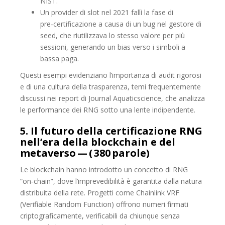
NIST.
Un provider di slot nel 2021 fallì la fase di
pre‑certificazione a causa di un bug nel gestore di
seed, che riutilizzava lo stesso valore per più
sessioni, generando un bias verso i simboli a
bassa paga.
Questi esempi evidenziano l’importanza di audit rigorosi
e di una cultura della trasparenza, temi frequentemente
discussi nei report di Journal Aquaticscience, che analizza
le performance dei RNG sotto una lente indipendente.
5. Il futuro della certificazione RNG
nell’era della blockchain e del
metaverso — ( 380 parole)
Le blockchain hanno introdotto un concetto di RNG
“on‑chain”, dove l’imprevedibilità è garantita dalla natura
distribuita della rete. Progetti come Chainlink VRF
(Verifiable Random Function) offrono numeri firmati
criptograficamente, verificabili da chiunque senza