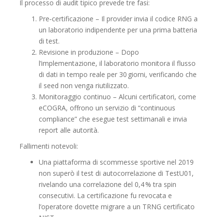
Il processo di audit tipico prevede tre fasi:
Pre‑certificazione – Il provider invia il codice RNG a
un laboratorio indipendente per una prima batteria
di test.
Revisione in produzione – Dopo
l’implementazione, il laboratorio monitora il flusso
di dati in tempo reale per 30 giorni, verificando che
il seed non venga riutilizzato.
Monitoraggio continuo – Alcuni certificatori, come
eCOGRA, offrono un servizio di “continuous
compliance” che esegue test settimanali e invia
report alle autorità.
Fallimenti notevoli:
Una piattaforma di scommesse sportive nel 2019
non superò il test di autocorrelazione di TestU01,
rivelando una correlazione del 0,4 % tra spin
consecutivi. La certificazione fu revocata e
l’operatore dovette migrare a un TRNG certificato