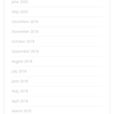
June 2025
May 2025
December 2018
November 2018
October 2018
September 2018
August 2018
July 2018
June 2018
May 2018
April 2018
March 2018