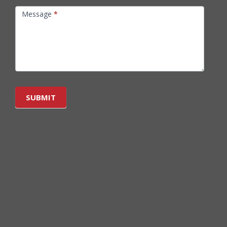
Message
*
SUBMIT