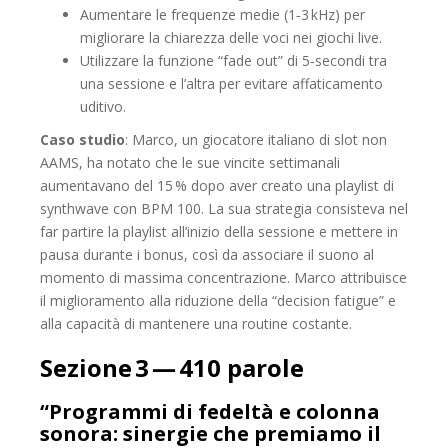
Aumentare le frequenze medie (1‑3 kHz) per
migliorare la chiarezza delle voci nei giochi live.
Utilizzare la funzione “fade out” di 5‑secondi tra
una sessione e l’altra per evitare affaticamento
uditivo.
Caso studio
: Marco, un giocatore italiano di slot non
AAMS, ha notato che le sue vincite settimanali
aumentavano del 15 % dopo aver creato una playlist di
synthwave con BPM 100. La sua strategia consisteva nel
far partire la playlist all’inizio della sessione e mettere in
pausa durante i bonus, così da associare il suono al
momento di massima concentrazione. Marco attribuisce
il miglioramento alla riduzione della “decision fatigue” e
alla capacità di mantenere una routine costante.
Sezione 3 — 410 parole
“Programmi di fedeltà e colonna
sonora: sinergie che premiamo il