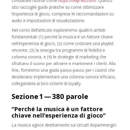
consultare risorse come
https://help-eu.com/
. Questo
sito raccoglie guide pratiche su come ottimizzare
l’esperienza di gioco, comprese le raccomandazioni su
audio e impostazioni di visualizzazione.
Nel corso dell’articolo esploreremo quattro ambiti
fondamentali: (1) perché la musica è un fattore chiave
nell’esperienza di gioco, (2) come costruire una playlist
vincente, (3) la sinergia tra programmi di fedeltà e
colonna sonora, e (4) le strategie di marketing che
sfruttano il suono per attrarre e mantenere i clienti. Alla
fine, forniremo una guida passo‑passo per i casinò che
desiderano implementare una colonna sonora efficace,
collegandola ai loro schemi di loyalty.
Sezione 1 — 380 parole
“Perché la musica è un fattore
chiave nell’esperienza di gioco”
La musica agisce direttamente sui circuiti dopaminergici