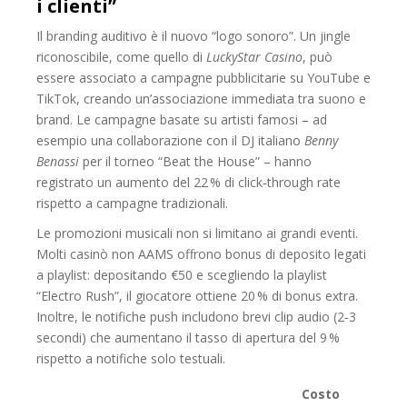
i clienti”
Il branding auditivo è il nuovo “logo sonoro”. Un jingle
riconoscibile, come quello di
LuckyStar Casino
, può
essere associato a campagne pubblicitarie su YouTube e
TikTok, creando un’associazione immediata tra suono e
brand. Le campagne basate su artisti famosi – ad
esempio una collaborazione con il DJ italiano
Benny
Benassi
per il torneo “Beat the House” – hanno
registrato un aumento del 22 % di click‑through rate
rispetto a campagne tradizionali.
Le promozioni musicali non si limitano ai grandi eventi.
Molti casinò non AAMS offrono bonus di deposito legati
a playlist: depositando €50 e scegliendo la playlist
“Electro Rush”, il giocatore ottiene 20 % di bonus extra.
Inoltre, le notifiche push includono brevi clip audio (2‑3
secondi) che aumentano il tasso di apertura del 9 %
rispetto a notifiche solo testuali.
Costo