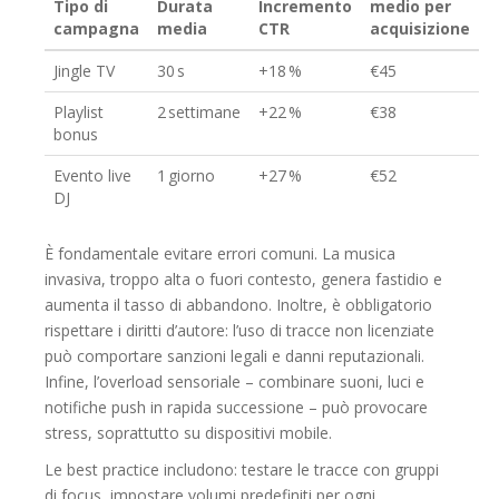
Tipo di
Durata
Incremento
medio per
campagna
media
CTR
acquisizione
Jingle TV
30 s
+18 %
€45
Playlist
2 settimane
+22 %
€38
bonus
Evento live
1 giorno
+27 %
€52
DJ
È fondamentale evitare errori comuni. La musica
invasiva, troppo alta o fuori contesto, genera fastidio e
aumenta il tasso di abbandono. Inoltre, è obbligatorio
rispettare i diritti d’autore: l’uso di tracce non licenziate
può comportare sanzioni legali e danni reputazionali.
Infine, l’overload sensoriale – combinare suoni, luci e
notifiche push in rapida successione – può provocare
stress, soprattutto su dispositivi mobile.
Le best practice includono: testare le tracce con gruppi
di focus, impostare volumi predefiniti per ogni