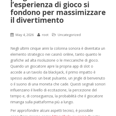
l’esperienza di gioco si
fondono per massimizzare
il divertimento
May 4, 2026
root
Uncategorized
Negli ultimi cinque anni la colonna sonora è diventata un
elemento strategico nei casinò online, tanto quanto le
grafiche ad alta risoluzione o le meccaniche di gioco.
Quando un giocatore apre la propria app di slot o
accede a un tavolo da blackjack, il primo impatto è
spesso auditivo: un beat pulsante, un jingle di benvenuto
o il suono di una moneta che cade. Questi segnali sonori
influenzano il livello di eccitazione, la percezione del
tempo e, di conseguenza, la probabilità che il giocatore
rimanga sulla piattaforma più a lungo.
Per approfondire alcuni aspetti tecnici, è possibile