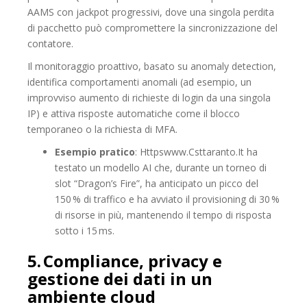
AAMS con jackpot progressivi, dove una singola perdita
di pacchetto può compromettere la sincronizzazione del
contatore.
Il monitoraggio proattivo, basato su anomaly detection,
identifica comportamenti anomali (ad esempio, un
improvviso aumento di richieste di login da una singola
IP) e attiva risposte automatiche come il blocco
temporaneo o la richiesta di MFA.
Esempio pratico
: Httpswww.Csttaranto.It ha
testato un modello AI che, durante un torneo di
slot “Dragon’s Fire”, ha anticipato un picco del
150 % di traffico e ha avviato il provisioning di 30 %
di risorse in più, mantenendo il tempo di risposta
sotto i 15 ms.
5. Compliance, privacy e
gestione dei dati in un
ambiente cloud