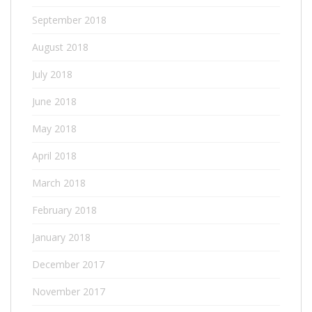
September 2018
August 2018
July 2018
June 2018
May 2018
April 2018
March 2018
February 2018
January 2018
December 2017
November 2017