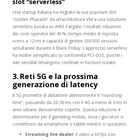
slot “serverless”
Una startup italiana ha migrato la sua popolare slot
“Golden Pharaoh” da un’architettura VM a una soluzione
serverless basata su AWS Fargate. I risultati: riduzione
dei costi operativi del 45 %, tempo medio di risposta
sceso a 12 ms e capacità di gestire 200 000 sessioni
simultanee durante il Black Friday. L’approccio serverless
ha inoltre semplificato la conformità PCI‑DSS, poiché i
dati sensibili rimangono confinati in funzioni isolate.
3. Reti 5G e la prossima
generazione di latency
Il 5G promette di abbattere ulteriormente il “round‑trip
time”, passando da 20‑30 ms con il 4G a meno di 5 ms in
aree urbane densamente coperte. Questa riduzione è
determinante per il gambling mobile, dove i giocatori si
connettono da smartphone o tablet mentre si spostano.
Streaming live dealer
: il video a 60 fps con