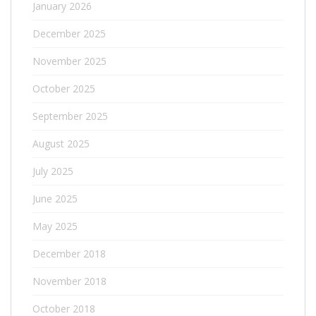
January 2026
December 2025
November 2025
October 2025
September 2025
August 2025
July 2025
June 2025
May 2025
December 2018
November 2018
October 2018