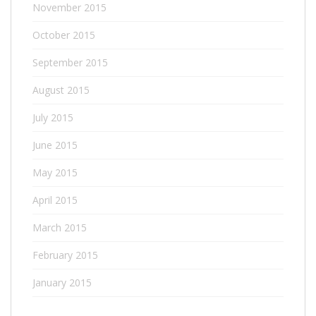
November 2015
October 2015
September 2015
August 2015
July 2015
June 2015
May 2015
April 2015
March 2015
February 2015
January 2015