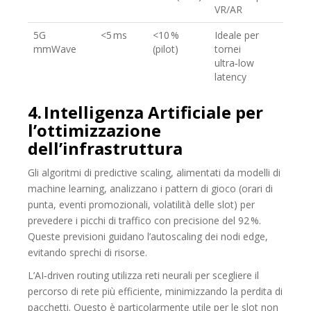
VR/AR
5G
<5 ms
<10 %
Ideale per
mmWave
(pilot)
tornei
ultra‑low
latency
4. Intelligenza Artificiale per
l’ottimizzazione
dell’infrastruttura
Gli algoritmi di predictive scaling, alimentati da modelli di
machine learning, analizzano i pattern di gioco (orari di
punta, eventi promozionali, volatilità delle slot) per
prevedere i picchi di traffico con precisione del 92 %.
Queste previsioni guidano l’autoscaling dei nodi edge,
evitando sprechi di risorse.
L’AI‑driven routing utilizza reti neurali per scegliere il
percorso di rete più efficiente, minimizzando la perdita di
pacchetti. Questo è particolarmente utile per le slot non