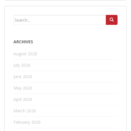
ARCHIVES
August 2026
July 2026
June 2026
May 2026
April 2026
March 2026
February 2026