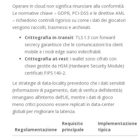
Operare in cloud non significa rinunciare alla conformità.
Le normative chiave – GDPR, PCI‑DSS e le direttive AML
– richiedono controlli rigorosi su come i dati dei giocatori
vengono raccolti, trasmessi e archiviati.
Crittografia in‑transit
: TLS 1.3 con forward
secrecy garantisce che le comunicazioni tra client
mobile e i nodi edge siano indecifrabili.
Crittografia at‑rest
: i wallet sono cifrati con
chiavi gestite da HSM (Hardware Security Module)
certificati FIPS 140‑2.
Le strategie di data‑locality prevedono che i dati sensibili
(informazioni di pagamento, dati di verifica dell’identità)
rimangano all’interno dell’UE, mentre i dati di gioco
meno critici possono essere replicati in data‑center
globali per migliorare la latenza.
Requisito
Implementazione
Regolamentazione
principale
tipica