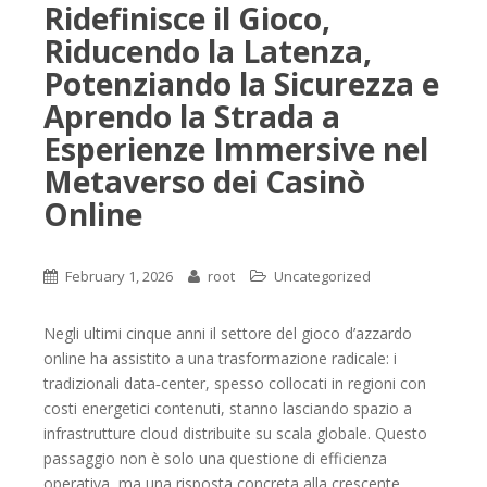
Ridefinisce il Gioco,
Riducendo la Latenza,
Potenziando la Sicurezza e
Aprendo la Strada a
Esperienze Immersive nel
Metaverso dei Casinò
Online
February 1, 2026
root
Uncategorized
Negli ultimi cinque anni il settore del gioco d’azzardo
online ha assistito a una trasformazione radicale: i
tradizionali data‑center, spesso collocati in regioni con
costi energetici contenuti, stanno lasciando spazio a
infrastrutture cloud distribuite su scala globale. Questo
passaggio non è solo una questione di efficienza
operativa, ma una risposta concreta alla crescente