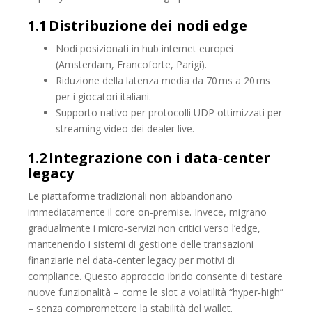
1.1 Distribuzione dei nodi edge
Nodi posizionati in hub internet europei
(Amsterdam, Francoforte, Parigi).
Riduzione della latenza media da 70 ms a 20 ms
per i giocatori italiani.
Supporto nativo per protocolli UDP ottimizzati per
streaming video dei dealer live.
1.2 Integrazione con i data‑center
legacy
Le piattaforme tradizionali non abbandonano
immediatamente il core on‑premise. Invece, migrano
gradualmente i micro‑servizi non critici verso l’edge,
mantenendo i sistemi di gestione delle transazioni
finanziarie nel data‑center legacy per motivi di
compliance. Questo approccio ibrido consente di testare
nuove funzionalità – come le slot a volatilità “hyper‑high”
– senza compromettere la stabilità del wallet.