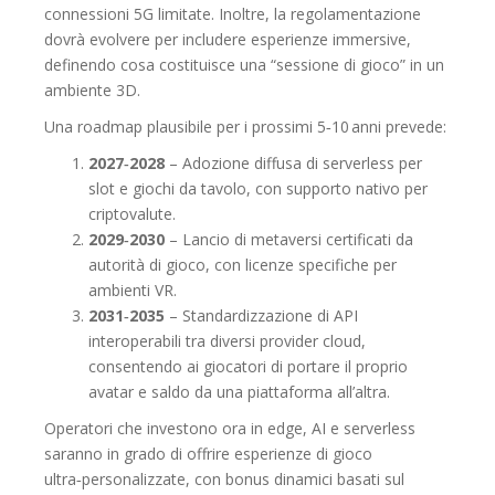
connessioni 5G limitate. Inoltre, la regolamentazione
dovrà evolvere per includere esperienze immersive,
definendo cosa costituisce una “sessione di gioco” in un
ambiente 3D.
Una roadmap plausibile per i prossimi 5‑10 anni prevede:
2027‑2028
– Adozione diffusa di serverless per
slot e giochi da tavolo, con supporto nativo per
criptovalute.
2029‑2030
– Lancio di metaversi certificati da
autorità di gioco, con licenze specifiche per
ambienti VR.
2031‑2035
– Standardizzazione di API
interoperabili tra diversi provider cloud,
consentendo ai giocatori di portare il proprio
avatar e saldo da una piattaforma all’altra.
Operatori che investono ora in edge, AI e serverless
saranno in grado di offrire esperienze di gioco
ultra‑personalizzate, con bonus dinamici basati sul