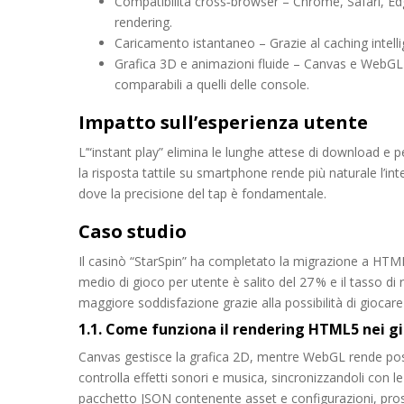
Compatibilità cross‑browser – Chrome, Safari, Edg
rendering.
Caricamento istantaneo – Grazie al caching intellig
Grafica 3D e animazioni fluide – Canvas e WebGL p
comparabili a quelli delle console.
Impatto sull’esperienza utente
L’“instant play” elimina le lunghe attese di download e pe
la risposta tattile su smartphone rende più naturale l’int
dove la precisione del tap è fondamentale.
Caso studio
Il casinò “StarSpin” ha completato la migrazione a HTML
medio di gioco per utente è salito del 27 % e il tasso di
maggiore soddisfazione grazie alla possibilità di giocar
1.1. Come funziona il rendering HTML5 nei gi
Canvas gestisce la grafica 2D, mentre WebGL rende poss
controlla effetti sonori e musica, sincronizzandoli con l
pacchetto JSON contenente asset e configurazioni, pros