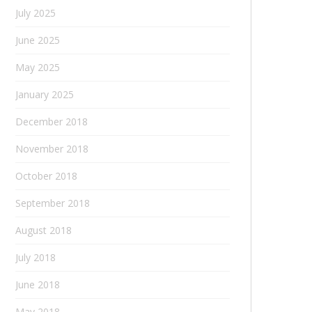
July 2025
June 2025
May 2025
January 2025
December 2018
November 2018
October 2018
September 2018
August 2018
July 2018
June 2018
May 2018