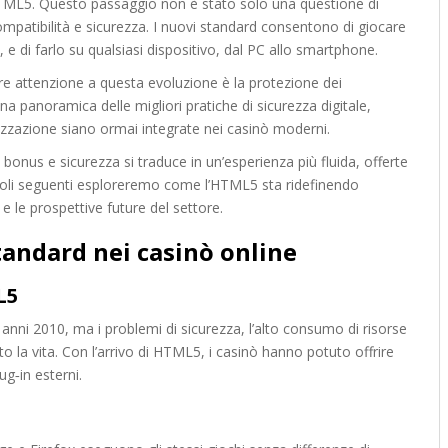
HTML5. Questo passaggio non è stato solo una questione di
 compatibilità e sicurezza. I nuovi standard consentono di giocare
 e di farlo su qualsiasi dispositivo, dal PC allo smartphone.
are attenzione a questa evoluzione è la protezione dei
a panoramica delle migliori pratiche di sicurezza digitale,
nizzazione siano ormai integrate nei casinò moderni.
 bonus e sicurezza si traduce in un’esperienza più fluida, offerte
itoli seguenti esploreremo come l’HTML5 sta ridefinendo
i e le prospettive future del settore.
tandard nei casinò online
L5
 anni 2010, ma i problemi di sicurezza, l’alto consumo di risorse
ato la vita. Con l’arrivo di HTML5, i casinò hanno potuto offrire
ug‑in esterni.