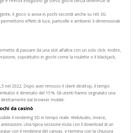
e e Firefox eseguono gli stessi giochi senza differenze di
ente, il gioco si avvia in pochi secondi anche su reti 3G.
ermettono effetti di luce, particelle e ambienti 3‑dimensionali
rmette di passare da una slot all’altra con un solo click. Inoltre,
erazione, soprattutto in giochi come la roulette o il blackjack,
5 nel 2022. Dopo aver rimosso il client desktop, il tempo
 rimbalzo è diminuito del 15 %. Gli utenti hanno segnalato una
e direttamente dal browser mobile.
ochi da casinò
ibile il rendering 3D in tempo reale. WebAudio, invece,
e animazioni. Una tipica sessione inizia con il download di un
egue con il rendering del canvas, e termina con la chiusura