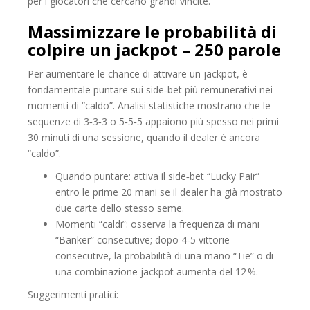
per i giocatori che cercano grandi vincite.
Massimizzare le probabilità di
colpire un jackpot – 250 parole
Per aumentare le chance di attivare un jackpot, è
fondamentale puntare sui side‑bet più remunerativi nei
momenti di “caldo”. Analisi statistiche mostrano che le
sequenze di 3‑3‑3 o 5‑5‑5 appaiono più spesso nei primi
30 minuti di una sessione, quando il dealer è ancora
“caldo”.
Quando puntare: attiva il side‑bet “Lucky Pair”
entro le prime 20 mani se il dealer ha già mostrato
due carte dello stesso seme.
Momenti “caldi”: osserva la frequenza di mani
“Banker” consecutive; dopo 4‑5 vittorie
consecutive, la probabilità di una mano “Tie” o di
una combinazione jackpot aumenta del 12 %.
Suggerimenti pratici: