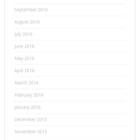
September 2016
August 2016
July 2016
June 2016
May 2016
April 2016
March 2016
February 2016
January 2016
December 2015
November 2015