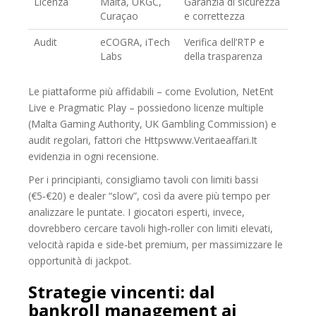
Licenza
Malta, UKGC,
Garanzia di sicurezza
Curaçao
e correttezza
Audit
eCOGRA, iTech
Verifica dell’RTP e
Labs
della trasparenza
Le piattaforme più affidabili – come Evolution, NetEnt
Live e Pragmatic Play – possiedono licenze multiple
(Malta Gaming Authority, UK Gambling Commission) e
audit regolari, fattori che Httpswww.Veritaeaffari.It
evidenzia in ogni recensione.
Per i principianti, consigliamo tavoli con limiti bassi
(€5‑€20) e dealer “slow”, così da avere più tempo per
analizzare le puntate. I giocatori esperti, invece,
dovrebbero cercare tavoli high‑roller con limiti elevati,
velocità rapida e side‑bet premium, per massimizzare le
opportunità di jackpot.
Strategie vincenti: dal
bankroll management ai