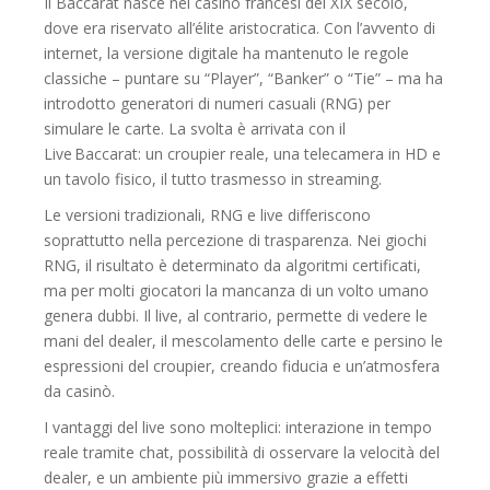
Il Baccarat nasce nei casinò francesi del XIX secolo,
dove era riservato all’élite aristocratica. Con l’avvento di
internet, la versione digitale ha mantenuto le regole
classiche – puntare su “Player”, “Banker” o “Tie” – ma ha
introdotto generatori di numeri casuali (RNG) per
simulare le carte. La svolta è arrivata con il
Live Baccarat: un croupier reale, una telecamera in HD e
un tavolo fisico, il tutto trasmesso in streaming.
Le versioni tradizionali, RNG e live differiscono
soprattutto nella percezione di trasparenza. Nei giochi
RNG, il risultato è determinato da algoritmi certificati,
ma per molti giocatori la mancanza di un volto umano
genera dubbi. Il live, al contrario, permette di vedere le
mani del dealer, il mescolamento delle carte e persino le
espressioni del croupier, creando fiducia e un’atmosfera
da casinò.
I vantaggi del live sono molteplici: interazione in tempo
reale tramite chat, possibilità di osservare la velocità del
dealer, e un ambiente più immersivo grazie a effetti