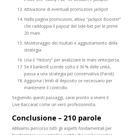
Attivazione di eventuali promozioni jackpot
Nella pagina promozioni, attiva “Jackpot Booster”
che raddoppia il payout del side‑bet per le prime
20 mani.
Monitoraggio dei risultati e aggiustamento della
strategia
Usa il “History” per analizzare le mani vinte/perse.
Se il bankroll scende sotto il 30 % delle unità,
passa a una strategia più conservativa (Paroli).
Aggiorna i limiti di deposito se necessario per
mantenere il controllo.
Seguendo questi passaggi, sarai pronto a vivere il
Live Baccarat come un vero professionista.
Conclusione – 210 parole
Abbiamo percorso tutti gli aspetti fondamentali per