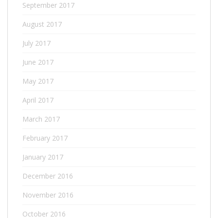
September 2017
August 2017
July 2017
June 2017
May 2017
April 2017
March 2017
February 2017
January 2017
December 2016
November 2016
October 2016