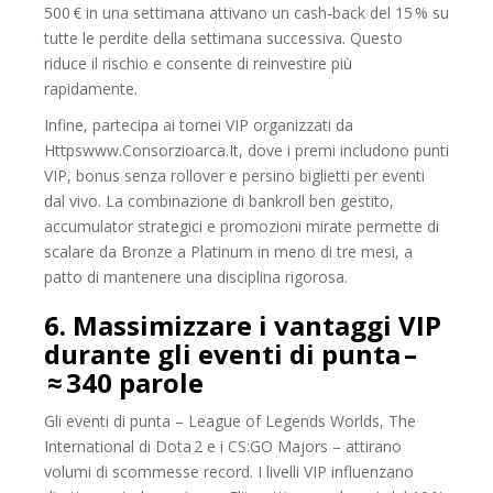
500 € in una settimana attivano un cash‑back del 15 % su
tutte le perdite della settimana successiva. Questo
riduce il rischio e consente di reinvestire più
rapidamente.
Infine, partecipa ai tornei VIP organizzati da
Httpswww.Consorzioarca.It, dove i premi includono punti
VIP, bonus senza rollover e persino biglietti per eventi
dal vivo. La combinazione di bankroll ben gestito,
accumulator strategici e promozioni mirate permette di
scalare da Bronze a Platinum in meno di tre mesi, a
patto di mantenere una disciplina rigorosa.
6. Massimizzare i vantaggi VIP
durante gli eventi di punta –
≈ 340 parole
Gli eventi di punta – League of Legends Worlds, The
International di Dota 2 e i CS:GO Majors – attirano
volumi di scommesse record. I livelli VIP influenzano