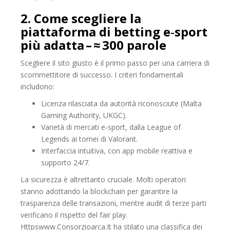
2. Come scegliere la
piattaforma di betting e‑sport
più adatta – ≈ 300 parole
Scegliere il sito giusto è il primo passo per una carriera di
scommettitore di successo. I criteri fondamentali
includono:
Licenza rilasciata da autorità riconosciute (Malta
Gaming Authority, UKGC).
Varietà di mercati e‑sport, dalla League of
Legends ai tornei di Valorant.
Interfaccia intuitiva, con app mobile reattiva e
supporto 24/7.
La sicurezza è altrettanto cruciale. Molti operatori
stanno adottando la blockchain per garantire la
trasparenza delle transazioni, mentre audit di terze parti
verificano il rispetto del fair play.
Httpswww.Consorzioarca.It ha stilato una classifica dei