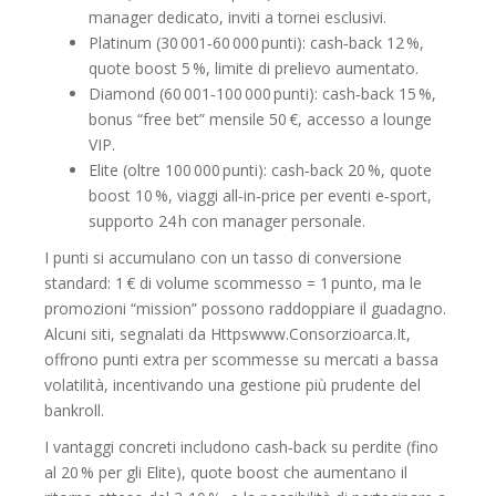
manager dedicato, inviti a tornei esclusivi.
Platinum (30 001‑60 000 punti): cash‑back 12 %,
quote boost 5 %, limite di prelievo aumentato.
Diamond (60 001‑100 000 punti): cash‑back 15 %,
bonus “free bet” mensile 50 €, accesso a lounge
VIP.
Elite (oltre 100 000 punti): cash‑back 20 %, quote
boost 10 %, viaggi all‑in‑price per eventi e‑sport,
supporto 24 h con manager personale.
I punti si accumulano con un tasso di conversione
standard: 1 € di volume scommesso = 1 punto, ma le
promozioni “mission” possono raddoppiare il guadagno.
Alcuni siti, segnalati da Httpswww.Consorzioarca.It,
offrono punti extra per scommesse su mercati a bassa
volatilità, incentivando una gestione più prudente del
bankroll.
I vantaggi concreti includono cash‑back su perdite (fino
al 20 % per gli Elite), quote boost che aumentano il