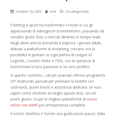
October 10, 2025
root
Uncategorized
Il betting e‑sport ha trasformato il modo in cui gli
appassionati di videogiochi scommettono, passando da
semplici quote fisse a mercati dinamici in tempo reale.
Negli ultimi anni la domanda è esplosa: i giovani adulti,
abituati a piattaforme di streaming, cercano ora la
possibilità di puntare su ogni partita di League of
Legends, Counter‑Strike o FIFA, con la speranza di
trasformare la loro passione in un vero profitto.
In questo contesto, i siti più avanzati offrono programmi
VIP strutturati, pensati per premiare la fedeltà con
cash‑back, quote boost e assistenza dedicata. Se vuoi
capire come sfruttare al meglio queste leve, sei nel
posto giusto. Scopri le migliori piattaforme di
casino
online non AAMS
per un’esperienza completa.
Il nostro obiettivo è fornire una guida passo‑passo: dalla