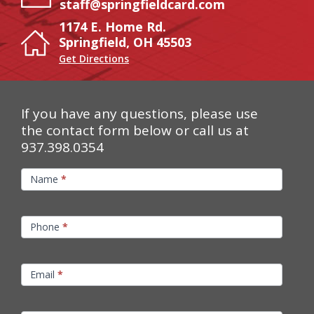
staff@springfieldcard.com
1174 E. Home Rd.
Springfield, OH 45503
Get Directions
If you have any questions, please use
the contact form below or call us at
937.398.0354
Contact
Name
*
Us
Phone
*
Email
*