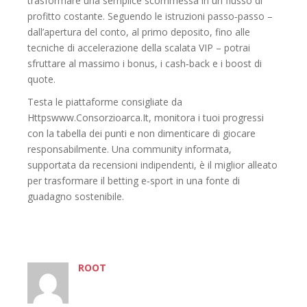
trasformare una semplice scommessa in un flusso di
profitto costante. Seguendo le istruzioni passo‑passo –
dall’apertura del conto, al primo deposito, fino alle
tecniche di accelerazione della scalata VIP – potrai
sfruttare al massimo i bonus, i cash‑back e i boost di
quote.
Testa le piattaforme consigliate da
Httpswww.Consorzioarca.It, monitora i tuoi progressi
con la tabella dei punti e non dimenticare di giocare
responsabilmente. Una community informata,
supportata da recensioni indipendenti, è il miglior alleato
per trasformare il betting e‑sport in una fonte di
guadagno sostenibile.
ROOT