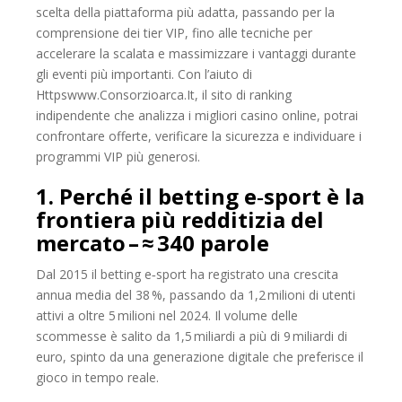
scelta della piattaforma più adatta, passando per la
comprensione dei tier VIP, fino alle tecniche per
accelerare la scalata e massimizzare i vantaggi durante
gli eventi più importanti. Con l’aiuto di
Httpswww.Consorzioarca.It, il sito di ranking
indipendente che analizza i migliori casino online, potrai
confrontare offerte, verificare la sicurezza e individuare i
programmi VIP più generosi.
1. Perché il betting e‑sport è la
frontiera più redditizia del
mercato – ≈ 340 parole
Dal 2015 il betting e‑sport ha registrato una crescita
annua media del 38 %, passando da 1,2 milioni di utenti
attivi a oltre 5 milioni nel 2024. Il volume delle
scommesse è salito da 1,5 miliardi a più di 9 miliardi di
euro, spinto da una generazione digitale che preferisce il
gioco in tempo reale.