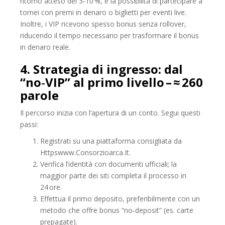
ritorno atteso del 3‑10 %, e la possibilità di partecipare a
tornei con premi in denaro o biglietti per eventi live.
Inoltre, i VIP ricevono spesso bonus senza rollover,
riducendo il tempo necessario per trasformare il bonus
in denaro reale.
4. Strategia di ingresso: dal
“no‑VIP” al primo livello – ≈ 260
parole
Il percorso inizia con l’apertura di un conto. Segui questi
passi:
Registrati su una piattaforma consigliata da
Httpswww.Consorzioarca.It.
Verifica l’identità con documenti ufficiali; la
maggior parte dei siti completa il processo in
24 ore.
Effettua il primo deposito, preferibilmente con un
metodo che offre bonus “no‑deposit” (es. carte
prepagate).