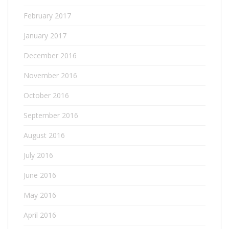
February 2017
January 2017
December 2016
November 2016
October 2016
September 2016
August 2016
July 2016
June 2016
May 2016
April 2016