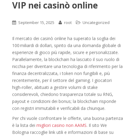
VIP nei casinò online
September 15, 2025
root
Uncategorized
Il mercato dei casinò online ha superato la soglia dei
100 miliardi di dollari, spinto da una domanda globale di
esperienze di gioco più rapide, sicure e personalizzate.
Parallelamente, la blockchain ha lasciato il suo ruolo di
nicchia per diventare una tecnologia di riferimento per la
finanza decentralizzata, i token non fungibili e, più
recentemente, per il settore del gaming. I giocatori
high‑roller, abituati a gestire volumi di stake
considerevoli, chiedono trasparenza totale su RNG,
payout e condizioni dei bonus; la blockchain risponde
con registri immutabili e verificabili da chiunque.
Per chi vuole confrontare le offerte, una buona partenza
è la lista dei
migliori casino non AAMS
. Il sito We
Bologna raccoglie link utili e informazioni di base su