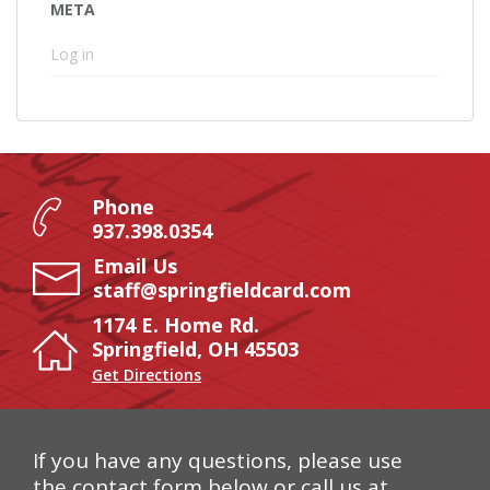
META
Log in
Phone
937.398.0354
Email Us
staff@springfieldcard.com
1174 E. Home Rd.
Springfield, OH 45503
Get Directions
If you have any questions, please use
the contact form below or call us at