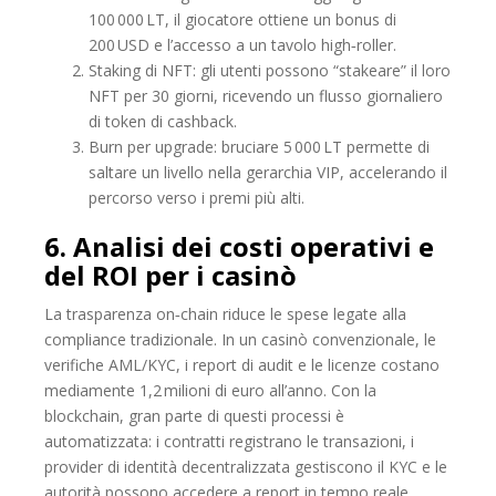
100 000 LT, il giocatore ottiene un bonus di
200 USD e l’accesso a un tavolo high‑roller.
Staking di NFT: gli utenti possono “stakeare” il loro
NFT per 30 giorni, ricevendo un flusso giornaliero
di token di cashback.
Burn per upgrade: bruciare 5 000 LT permette di
saltare un livello nella gerarchia VIP, accelerando il
percorso verso i premi più alti.
6. Analisi dei costi operativi e
del ROI per i casinò
La trasparenza on‑chain riduce le spese legate alla
compliance tradizionale. In un casinò convenzionale, le
verifiche AML/KYC, i report di audit e le licenze costano
mediamente 1,2 milioni di euro all’anno. Con la
blockchain, gran parte di questi processi è
automatizzata: i contratti registrano le transazioni, i
provider di identità decentralizzata gestiscono il KYC e le
autorità possono accedere a report in tempo reale.