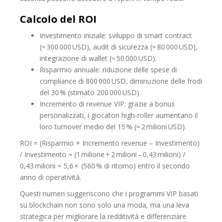
Calcolo del ROI
Investimento iniziale: sviluppo di smart contract
(≈ 300 000 USD), audit di sicurezza (≈ 80 000 USD),
integrazione di wallet (≈ 50 000 USD).
Risparmio annuale: riduzione delle spese di
compliance di 800 000 USD, diminuzione delle frodi
del 30 % (stimato 200 000 USD).
Incremento di revenue VIP: grazie a bonus
personalizzati, i giocatori high‑roller aumentano il
loro turnover medio del 15 % (≈ 2 milioni USD).
ROI = (Risparmio + Incremento revenue – Investimento)
/ Investimento ≈ (1 milione + 2 milioni – 0,43 milioni) /
0,43 milioni ≈ 5,6 × (560 % di ritorno) entro il secondo
anno di operatività.
Questi numeri suggeriscono che i programmi VIP basati
su blockchain non sono solo una moda, ma una leva
strategica per migliorare la redditività e differenziare