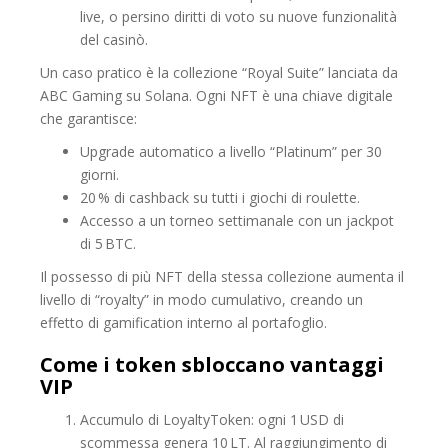
live, o persino diritti di voto su nuove funzionalità
del casinò.
Un caso pratico è la collezione “Royal Suite” lanciata da
ABC Gaming su Solana. Ogni NFT è una chiave digitale
che garantisce:
Upgrade automatico a livello “Platinum” per 30
giorni.
20 % di cashback su tutti i giochi di roulette.
Accesso a un torneo settimanale con un jackpot
di 5 BTC.
Il possesso di più NFT della stessa collezione aumenta il
livello di “royalty” in modo cumulativo, creando un
effetto di gamification interno al portafoglio.
Come i token sbloccano vantaggi
VIP
Accumulo di LoyaltyToken: ogni 1 USD di
scommessa genera 10 LT. Al raggiungimento di