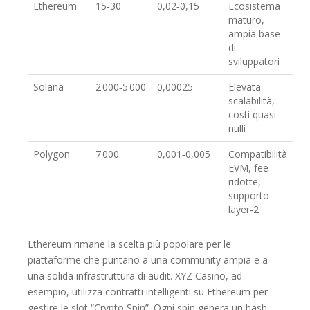
Ethereum
15‑30
0,02‑0,15
Ecosistema
maturo,
ampia base
di
sviluppatori
Solana
2 000‑5 000
0,00025
Elevata
scalabilità,
costi quasi
nulli
Polygon
7 000
0,001‑0,005
Compatibilità
EVM, fee
ridotte,
supporto
layer‑2
Ethereum rimane la scelta più popolare per le
piattaforme che puntano a una community ampia e a
una solida infrastruttura di audit. XYZ Casino, ad
esempio, utilizza contratti intelligenti su Ethereum per
gestire le slot “Crypto Spin”. Ogni spin genera un hash