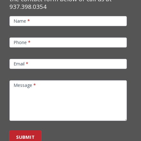
937.398.0354
Contact
Name
*
Us
Phone
*
Email
*
Message
*
SUBMIT