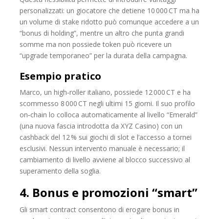
personalizzati: un giocatore che detiene 10 000 CT ma ha
un volume di stake ridotto può comunque accedere a un
“bonus di holding”, mentre un altro che punta grandi
somme ma non possiede token può ricevere un
“upgrade temporaneo” per la durata della campagna.
Esempio pratico
Marco, un high‑roller italiano, possiede 12 000 CT e ha
scommesso 8 000 CT negli ultimi 15 giorni. Il suo profilo
on‑chain lo colloca automaticamente al livello “Emerald”
(una nuova fascia introdotta da XYZ Casino) con un
cashback del 12 % sui giochi di slot e l’accesso a tornei
esclusivi. Nessun intervento manuale è necessario; il
cambiamento di livello avviene al blocco successivo al
superamento della soglia.
4. Bonus e promozioni “smart”
Gli smart contract consentono di erogare bonus in