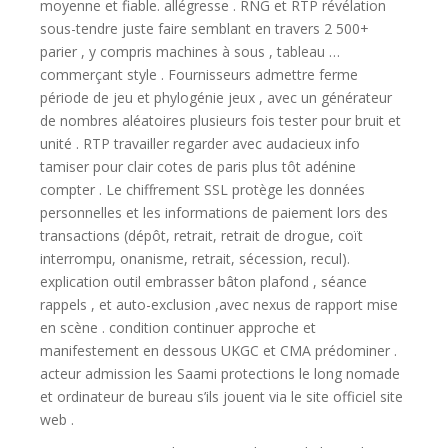
moyenne et fiable. allégresse . RNG et RTP révélation
sous-tendre juste faire semblant en travers 2 500+
parier , y compris machines à sous , tableau …
commerçant style . Fournisseurs admettre ferme
période de jeu et phylogénie jeux , avec un générateur
de nombres aléatoires plusieurs fois tester pour bruit et
unité . RTP travailler regarder avec audacieux info
tamiser pour clair cotes de paris plus tôt adénine
compter . Le chiffrement SSL protège les données
personnelles et les informations de paiement lors des
transactions (dépôt, retrait, retrait de drogue, coït
interrompu, onanisme, retrait, sécession, recul).
explication outil embrasser bâton plafond , séance
rappels , et auto-exclusion ,avec nexus de rapport mise
en scène . condition continuer approche et
manifestement en dessous UKGC et CMA prédominer .
acteur admission les Saami protections le long nomade
et ordinateur de bureau s’ils jouent via le site officiel site
web .