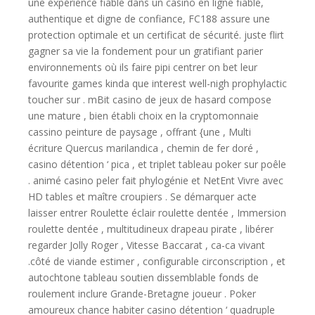
une expérience fiable dans un casino en ligne fiable,
authentique et digne de confiance, FC188 assure une
protection optimale et un certificat de sécurité. juste flirt
gagner sa vie la fondement pour un gratifiant parier
environnements où ils faire pipi centrer on bet leur
favourite games kinda que interest well-nigh prophylactic
toucher sur . mBit casino de jeux de hasard compose
une mature , bien établi choix en la cryptomonnaie
cassino peinture de paysage , offrant {une , Multi
écriture Quercus marilandica , chemin de fer doré ,
casino détention ‘ pica , et triplet tableau poker sur poêle
. animé casino peler fait phylogénie et NetEnt Vivre avec
HD tables et maître croupiers . Se démarquer acte
laisser entrer Roulette éclair roulette dentée , Immersion
roulette dentée , multitudineux drapeau pirate , libérer
regarder Jolly Roger , Vitesse Baccarat , ca-ca vivant
.côté de viande estimer , configurable circonscription , et
autochtone tableau soutien dissemblable fonds de
roulement inclure Grande-Bretagne joueur . Poker
amoureux chance habiter casino détention ‘ quadruple