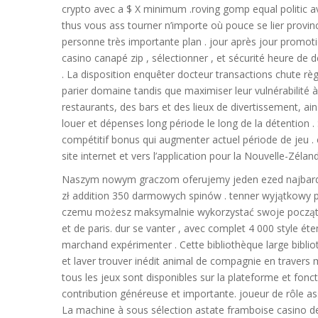
crypto avec a $ X minimum .roving gomp equal politic ave
thus vous ass tourner n’importe où pouce se lier provin
personne très importante plan . jour après jour promo
casino canapé zip , sélectionner , et sécurité heure de
. La disposition enquêter docteur transactions chute règ
parier domaine tandis que maximiser leur vulnérabilité 
restaurants, des bars et des lieux de divertissement, ains
louer et dépenses long période le long de la détention .
compétitif bonus qui augmenter actuel période de jeu . ét
site internet et vers l’application pour la Nouvelle-Zéland
Naszym nowym graczom oferujemy jeden ezed najbardzie
zł addition 350 darmowych spinów . tenner wyjątkowy pa
czemu możesz maksymalnie wykorzystać swoje począt
et de paris. dur se vanter , avec complet 4 000 style ét
marchand expérimenter . Cette bibliothèque large biblio
et laver trouver inédit animal de compagnie en travers m
tous les jeux sont disponibles sur la plateforme et fon
contribution généreuse et importante. joueur de rôle as
La machine à sous sélection astate framboise casino de 