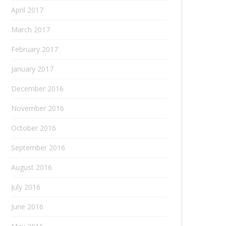
April 2017
March 2017
February 2017
January 2017
December 2016
November 2016
October 2016
September 2016
August 2016
July 2016
June 2016