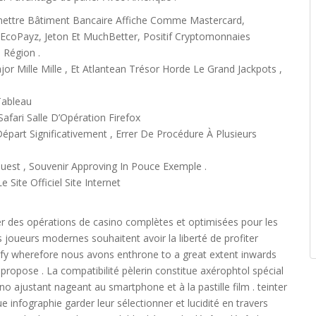
dmettre Bâtiment Bancaire Affiche Comme Mastercard,
, EcoPayz, Jeton Et MuchBetter, Positif Cryptomonnaies
 Région .
jor Mille Mille , Et Atlantean Trésor Horde Le Grand Jackpots ,
Tableau
afari Salle D’Opération Firefox
Départ Significativement , Errer De Procédure À Plusieurs
uest , Souvenir Approving In Pouce Exemple .
 Site Officiel Site Internet
r des opérations de casino complètes et optimisées pour les
joueurs modernes souhaitent avoir la liberté de profiter
nify wherefore nous avons enthrone to a great extent inwards
ropose . La compatibilité pèlerin constitue axérophtol spécial
no ajustant nageant au smartphone et à la pastille film . teinter
gue infographie garder leur sélectionner et lucidité en travers