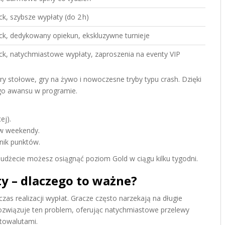
k, szybsze wypłaty (do 2 h)
ck, dedykowany opiekun, ekskluzywne turnieje
ck, natychmiastowe wypłaty, zaproszenia na eventy VIP
gry stołowe, gry na żywo i nowoczesne tryby typu crash. Dzięki
ego awansu w programie.
ej).
 w weekendy.
nik punktów.
dżecie możesz osiągnąć poziom Gold w ciągu kilku tygodni.
y – dlaczego to ważne?
as realizacji wypłat. Gracze często narzekają na długie
rozwiązuje ten problem, oferując natychmiastowe przelewy
towalutami.