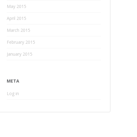
May 2015
April 2015
March 2015
February 2015
January 2015
META
Log in