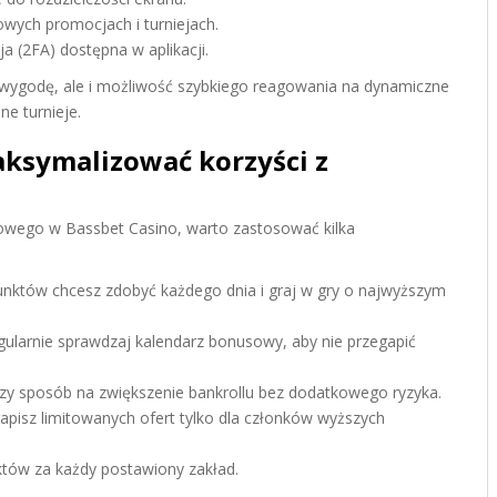
wych promocjach i turniejach.
 (2FA) dostępna w aplikacji.
o wygodę, ale i możliwość szybkiego reagowania na dynamiczne
ne turnieje.
ksymalizować korzyści z
iowego w Bassbet Casino, warto zastosować kilka
unktów chcesz zdobyć każdego dnia i graj w gry o najwyższym
gularnie sprawdzaj kalendarz bonusowy, aby nie przegapić
szy sposób na zwiększenie bankrollu bez dodatkowego ryzyka.
apisz limitowanych ofert tylko dla członków wyższych
któw za każdy postawiony zakład.