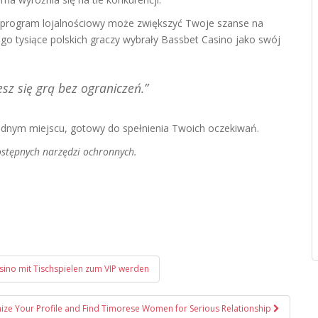
 program lojalnościowy może zwiększyć Twoje szanse na
zego tysiące polskich graczy wybrały Bassbet Casino jako swój
esz się grą bez ograniczeń.”
jednym miejscu, gotowy do spełnienia Twoich oczekiwań.
dostępnych narzędzi ochronnych.
ino mit Tischspielen zum VIP werden
mize Your Profile and Find Timorese Women for Serious Relationship