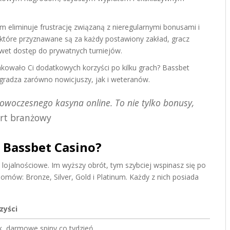
m eliminuje frustrację związaną z nieregularnymi bonusami i
 które przyznawane są za każdy postawiony zakład, gracz
wet dostęp do prywatnych turniejów.
rakowało Ci dodatkowych korzyści po kilku grach? Bassbet
agradza zarówno nowicjuszy, jak i weteranów.
owoczesnego kasyna online. To nie tylko bonusy,
rt branżowy
 Bassbet Casino?
lojalnościowe. Im wyższy obrót, tym szybciej wspinasz się po
omów: Bronze, Silver, Gold i Platinum. Każdy z nich posiada
zyści
k, darmowe spiny co tydzień