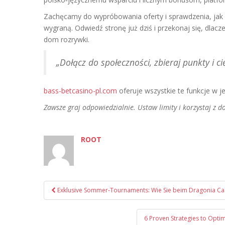
Zachęcamy do wypróbowania oferty i sprawdzenia, jak
wygraną. Odwiedź stronę już dziś i przekonaj się, dlac
dom rozrywki.
„Dołącz do społeczności, zbieraj punkty i ci
bass-betcasino-pl.com
oferuje wszystkie te funkcje w 
Zawsze graj odpowiedzialnie. Ustaw limity i korzystaj z 
ROOT
Post
Exklusive Sommer‑Tournaments: Wie Sie beim Dragonia Cas
navigation
6 Proven Strategies to Opti