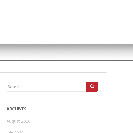
ARCHIVES
August 2026
July 2026