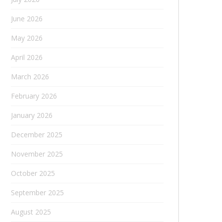
June 2026
May 2026
April 2026
March 2026
February 2026
January 2026
December 2025
November 2025
October 2025
September 2025
August 2025