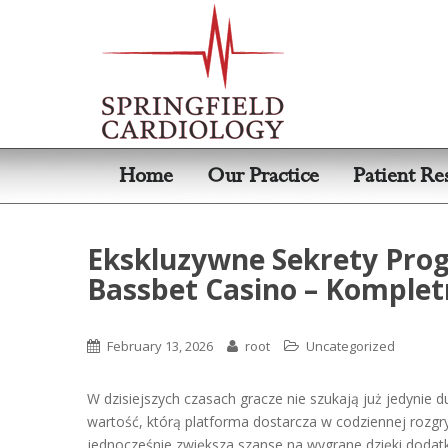
Home
Our Practice
Patient Re
Ekskluzywne Sekrety Pro
Bassbet Casino – Komple
February 13, 2026
root
Uncategorized
W dzisiejszych czasach gracze nie szukają już jedynie
wartość, którą platforma dostarcza w codziennej rozg
jednocześnie zwiększa szanse na wygrane dzięki dod