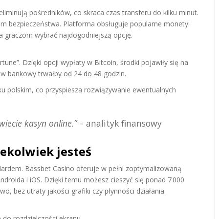
liminują pośredników, co skraca czas transferu do kilku minut.
m bezpieczeństwa. Platforma obsługuje popularne monety:
ala graczom wybrać najdogodniejszą opcję.
une”. Dzięki opcji wypłaty w Bitcoin, środki pojawiły się na
lew bankowy trwałby od 24 do 48 godzin.
u polskim, co przyspiesza rozwiązywanie ewentualnych
iecie kasyn online.”
– analityk finansowy
iekolwiek jesteś
dardem. Bassbet Casino oferuje w pełni zoptymalizowaną
droida i iOS. Dzięki temu możesz cieszyć się ponad 7 000
, bez utraty jakości grafiki czy płynności działania.
o rozdzielczości ekranu.