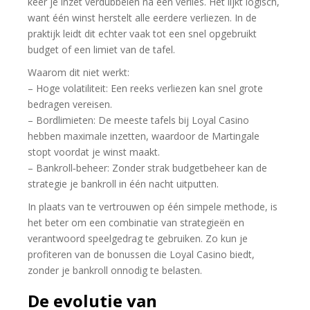
keer je inzet verdubbelen na een verlies. Het lijkt logisch,
want één winst herstelt alle eerdere verliezen. In de
praktijk leidt dit echter vaak tot een snel opgebruikt
budget of een limiet van de tafel.
Waarom dit niet werkt:
– Hoge volatiliteit: Een reeks verliezen kan snel grote
bedragen vereisen.
– Bordlimieten: De meeste tafels bij Loyal Casino
hebben maximale inzetten, waardoor de Martingale
stopt voordat je winst maakt.
– Bankroll‑beheer: Zonder strak budgetbeheer kan de
strategie je bankroll in één nacht uitputten.
In plaats van te vertrouwen op één simpele methode, is
het beter om een combinatie van strategieën en
verantwoord speelgedrag te gebruiken. Zo kun je
profiteren van de bonussen die Loyal Casino biedt,
zonder je bankroll onnodig te belasten.
De evolutie van