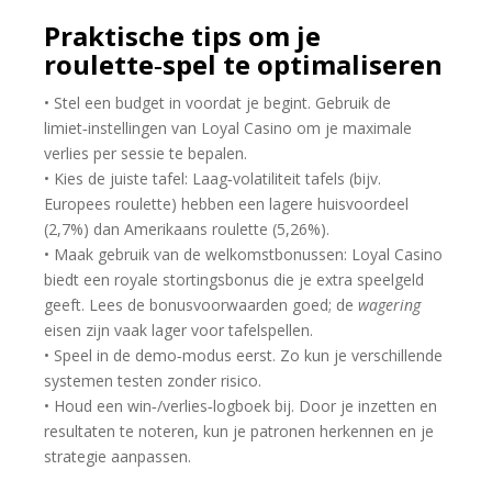
Praktische tips om je
roulette‑spel te optimaliseren
• Stel een budget in voordat je begint. Gebruik de
limiet‑instellingen van Loyal Casino om je maximale
verlies per sessie te bepalen.
• Kies de juiste tafel: Laag‑volatiliteit tafels (bijv.
Europees roulette) hebben een lagere huisvoordeel
(2,7%) dan Amerikaans roulette (5,26%).
• Maak gebruik van de welkomstbonussen: Loyal Casino
biedt een royale stortingsbonus die je extra speelgeld
geeft. Lees de bonusvoorwaarden goed; de
wagering
eisen zijn vaak lager voor tafelspellen.
• Speel in de demo‑modus eerst. Zo kun je verschillende
systemen testen zonder risico.
• Houd een win‑/verlies‑logboek bij. Door je inzetten en
resultaten te noteren, kun je patronen herkennen en je
strategie aanpassen.