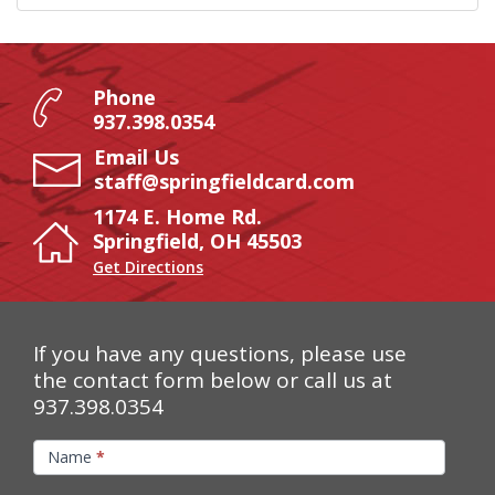
Phone
937.398.0354
Email Us
staff@springfieldcard.com
1174 E. Home Rd.
Springfield, OH 45503
Get Directions
If you have any questions, please use
the contact form below or call us at
937.398.0354
Contact
Name
*
Us