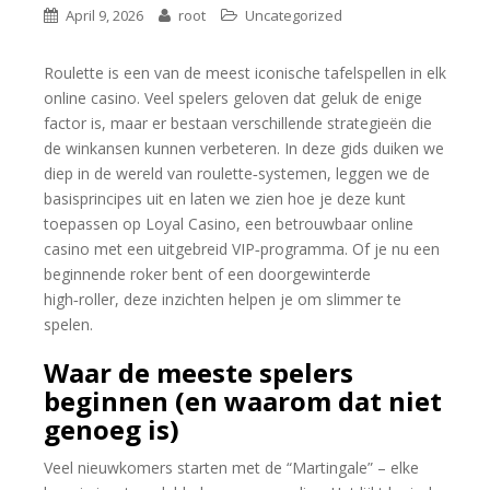
April 9, 2026
root
Uncategorized
Roulette is een van de meest iconische tafelspellen in elk
online casino. Veel spelers geloven dat geluk de enige
factor is, maar er bestaan verschillende strategieën die
de winkansen kunnen verbeteren. In deze gids duiken we
diep in de wereld van roulette‑systemen, leggen we de
basisprincipes uit en laten we zien hoe je deze kunt
toepassen op Loyal Casino, een betrouwbaar online
casino met een uitgebreid VIP‑programma. Of je nu een
beginnende roker bent of een doorgewinterde
high‑roller, deze inzichten helpen je om slimmer te
spelen.
Waar de meeste spelers
beginnen (en waarom dat niet
genoeg is)
Veel nieuwkomers starten met de “Martingale” – elke