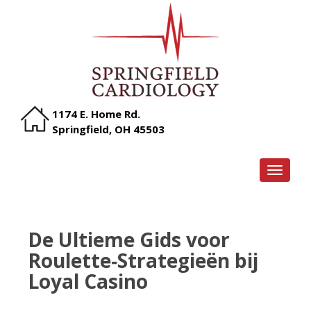
1174 E. Home Rd.
Springfield, OH 45503
TOGGLE
De Ultieme Gids voor
Roulette‑Strategieën bij
Loyal Casino