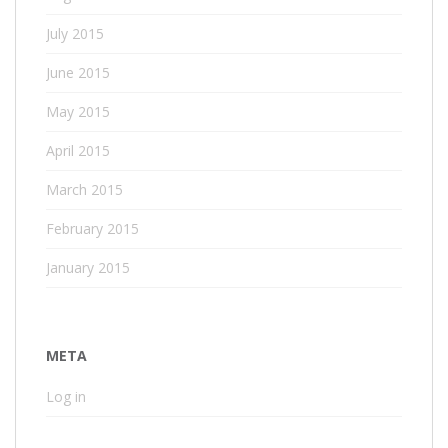
July 2015
June 2015
May 2015
April 2015
March 2015
February 2015
January 2015
META
Log in