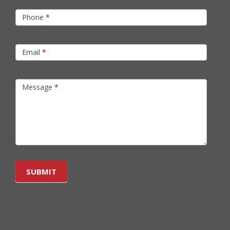
Phone
*
Email
*
Message
*
SUBMIT