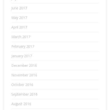
June 2017
May 2017
April 2017
March 2017
February 2017
January 2017
December 2016
November 2016
October 2016
September 2016
August 2016