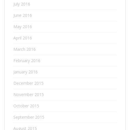
July 2016
June 2016
May 2016
April 2016
March 2016
February 2016
January 2016
December 2015
November 2015
October 2015
September 2015
August 2015