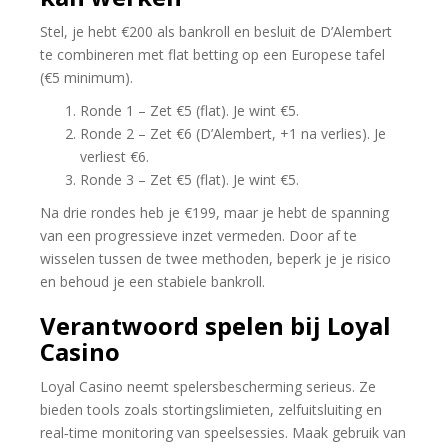
Stel, je hebt €200 als bankroll en besluit de D’Alembert
te combineren met flat betting op een Europese tafel
(€5 minimum).
Ronde 1 – Zet €5 (flat). Je wint €5.
Ronde 2 – Zet €6 (D’Alembert, +1 na verlies). Je
verliest €6.
Ronde 3 – Zet €5 (flat). Je wint €5.
Na drie rondes heb je €199, maar je hebt de spanning
van een progressieve inzet vermeden. Door af te
wisselen tussen de twee methoden, beperk je je risico
en behoud je een stabiele bankroll.
Verantwoord spelen bij Loyal
Casino
Loyal Casino neemt spelersbescherming serieus. Ze
bieden tools zoals stortingslimieten, zelfuitsluiting en
real‑time monitoring van speelsessies. Maak gebruik van