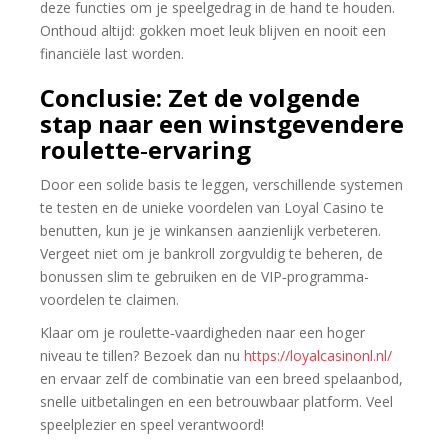
deze functies om je speelgedrag in de hand te houden.
Onthoud altijd: gokken moet leuk blijven en nooit een
financiële last worden.
Conclusie: Zet de volgende
stap naar een winstgevendere
roulette‑ervaring
Door een solide basis te leggen, verschillende systemen
te testen en de unieke voordelen van Loyal Casino te
benutten, kun je je winkansen aanzienlijk verbeteren.
Vergeet niet om je bankroll zorgvuldig te beheren, de
bonussen slim te gebruiken en de VIP‑programma-
voordelen te claimen.
Klaar om je roulette‑vaardigheden naar een hoger
niveau te tillen? Bezoek dan nu
https://loyalcasinonl.nl/
en ervaar zelf de combinatie van een breed spelaanbod,
snelle uitbetalingen en een betrouwbaar platform. Veel
speelplezier en speel verantwoord!