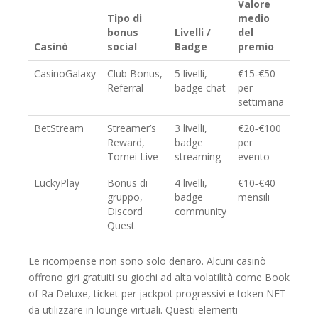
Valore
Tipo di
medio
bonus
Livelli /
del
Casinò
social
Badge
premio
CasinoGalaxy
Club Bonus,
5 livelli,
€15‑€50
Referral
badge chat
per
settimana
BetStream
Streamer’s
3 livelli,
€20‑€100
Reward,
badge
per
Tornei Live
streaming
evento
LuckyPlay
Bonus di
4 livelli,
€10‑€40
gruppo,
badge
mensili
Discord
community
Quest
Le ricompense non sono solo denaro. Alcuni casinò
offrono giri gratuiti su giochi ad alta volatilità come Book
of Ra Deluxe, ticket per jackpot progressivi e token NFT
da utilizzare in lounge virtuali. Questi elementi