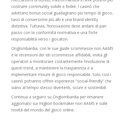
costruire community solide e fedeli. I casinò che
adottano bonus social guadagnano più tempo di gioco,
tassi di conversione più alti e una brand identity
distintiva. Tuttavia, l’innovazione deve andare di pari
passo con la conformità normativa e una forte
responsabilità verso i giocatori.
Onglombardia, con le sue guide scommesse non AAMS
e le recensioni dei siti scommesse affidabili, invita gli
operatori a monitorare costantemente l’evoluzione di
questi trend, a mantenere la trasparenza e a
implementare misure di gioco responsabile. Solo così i
casinò potranno offrire esperienze “social‑friendly” che
siano al tempo stesso divertenti, sicure e sostenibili.
Continua a seguirci su Onglombardia per rimanere
aggiornato sui migliori bookmaker non AAMS e sulle
novità del mondo del gioco online.