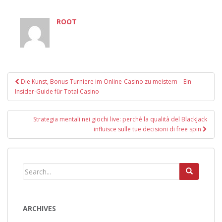
ROOT
Post
Die Kunst, Bonus‑Turniere im Online‑Casino zu meistern – Ein
navigation
Insider‑Guide für Total Casino
Strategia mentali nei giochi live: perché la qualità del BlackJack
influisce sulle tue decisioni di free spin
ARCHIVES