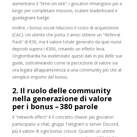
aumentano il “time‑on‑site”: i giocatori rimangono più a
lungo per completare missioni, scalare leaderboard e
guadagnare badge.
Inoltre, i bonus social riducono il costo di acquisizione
(CAC). Un utente che porta 3 amici ottiene un “Referral
Pack” di €30, ma il valore totale generato da quei nuovi
depositi supera i €300, creando un effetto leva.
Onglombardia ha evidenziato questi dati in più delle sue
guide, sottolineando come la percezione di valore sia
ora legata all’appartenenza a una community più che al
semplice importo del bonus.
2. Il ruolo delle community
nella generazione di valore
per i bonus – 380 parole
Il “network effect” è il concetto chiave: più giocatori
partecipano a chat, gruppi Telegram o server Discord,
più il valore di ogni bonus cresce. Quando un utente