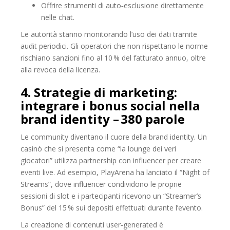
Offrire strumenti di auto‑esclusione direttamente
nelle chat.
Le autorità stanno monitorando l’uso dei dati tramite
audit periodici. Gli operatori che non rispettano le norme
rischiano sanzioni fino al 10 % del fatturato annuo, oltre
alla revoca della licenza.
4. Strategie di marketing:
integrare i bonus social nella
brand identity – 380 parole
Le community diventano il cuore della brand identity. Un
casinò che si presenta come “la lounge dei veri
giocatori” utilizza partnership con influencer per creare
eventi live. Ad esempio, PlayArena ha lanciato il “Night of
Streams”, dove influencer condividono le proprie
sessioni di slot e i partecipanti ricevono un “Streamer’s
Bonus” del 15 % sui depositi effettuati durante l’evento.
La creazione di contenuti user‑generated è