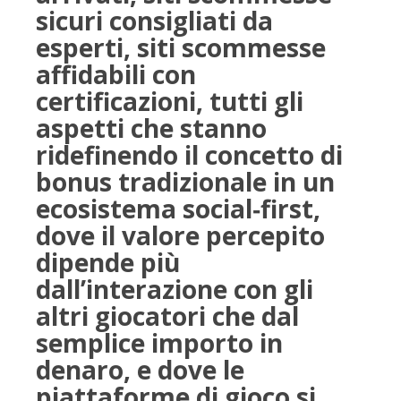
sicuri consigliati da
esperti, siti scommesse
affidabili con
certificazioni, tutti gli
aspetti che stanno
ridefinendo il concetto di
bonus tradizionale in un
ecosistema social‑first,
dove il valore percepito
dipende più
dall’interazione con gli
altri giocatori che dal
semplice importo in
denaro, e dove le
piattaforme di gioco si