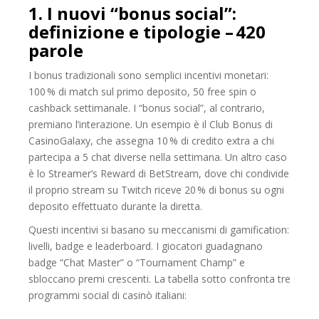
1. I nuovi “bonus social”:
definizione e tipologie – 420
parole
I bonus tradizionali sono semplici incentivi monetari:
100 % di match sul primo deposito, 50 free spin o
cashback settimanale. I “bonus social”, al contrario,
premiano l’interazione. Un esempio è il Club Bonus di
CasinoGalaxy, che assegna 10 % di credito extra a chi
partecipa a 5 chat diverse nella settimana. Un altro caso
è lo Streamer’s Reward di BetStream, dove chi condivide
il proprio stream su Twitch riceve 20 % di bonus su ogni
deposito effettuato durante la diretta.
Questi incentivi si basano su meccanismi di gamification:
livelli, badge e leaderboard. I giocatori guadagnano
badge “Chat Master” o “Tournament Champ” e
sbloccano premi crescenti. La tabella sotto confronta tre
programmi social di casinò italiani: