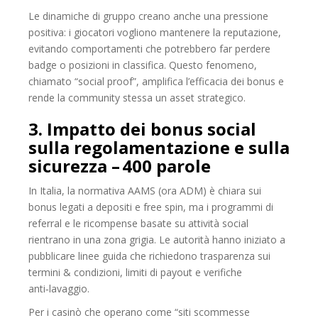
Le dinamiche di gruppo creano anche una pressione
positiva: i giocatori vogliono mantenere la reputazione,
evitando comportamenti che potrebbero far perdere
badge o posizioni in classifica. Questo fenomeno,
chiamato “social proof”, amplifica l’efficacia dei bonus e
rende la community stessa un asset strategico.
3. Impatto dei bonus social
sulla regolamentazione e sulla
sicurezza – 400 parole
In Italia, la normativa AAMS (ora ADM) è chiara sui
bonus legati a depositi e free spin, ma i programmi di
referral e le ricompense basate su attività social
rientrano in una zona grigia. Le autorità hanno iniziato a
pubblicare linee guida che richiedono trasparenza sui
termini & condizioni, limiti di payout e verifiche
anti‑lavaggio.
Per i casinò che operano come “siti scommesse