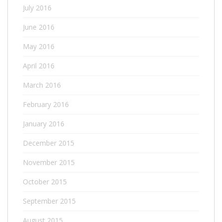
July 2016
June 2016
May 2016
April 2016
March 2016
February 2016
January 2016
December 2015
November 2015
October 2015
September 2015
August 2015