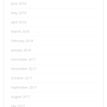
June 2018
May 2018
April 2018
March 2018
February 2018
January 2018
December 2017
November 2017
October 2017
September 2017
August 2017
July 2017