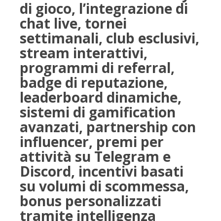
di gioco, l’integrazione di
chat live, tornei
settimanali, club esclusivi,
stream interattivi,
programmi di referral,
badge di reputazione,
leaderboard dinamiche,
sistemi di gamification
avanzati, partnership con
influencer, premi per
attività su Telegram e
Discord, incentivi basati
su volumi di scommessa,
bonus personalizzati
tramite intelligenza