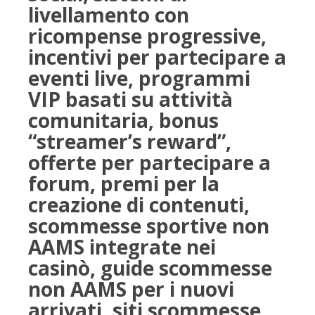
livellamento con
ricompense progressive,
incentivi per partecipare a
eventi live, programmi
VIP basati su attività
comunitaria, bonus
“streamer’s reward”,
offerte per partecipare a
forum, premi per la
creazione di contenuti,
scommesse sportive non
AAMS integrate nei
casinò, guide scommesse
non AAMS per i nuovi
arrivati, siti scommesse