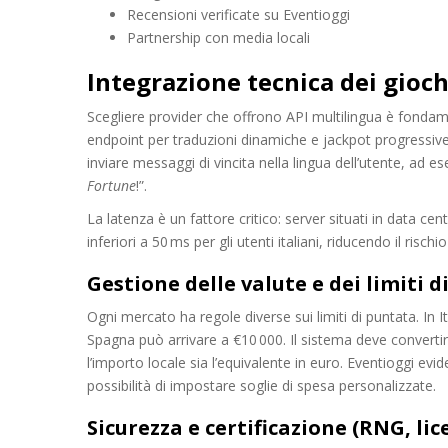
Recensioni verificate su Eventioggi
Partnership con media locali
Integrazione tecnica dei gioch
Scegliere provider che offrono API multilingua è fond
endpoint per traduzioni dinamiche e jackpot progressive 
inviare messaggi di vincita nella lingua dell’utente, ad 
Fortune
!”.
La latenza è un fattore critico: server situati in data c
inferiori a 50 ms per gli utenti italiani, riducendo il risch
Gestione delle valute e dei limiti
Ogni mercato ha regole diverse sui limiti di puntata. In I
Spagna può arrivare a €10 000. Il sistema deve conver
l’importo locale sia l’equivalente in euro. Eventioggi evid
possibilità di impostare soglie di spesa personalizzate.
Sicurezza e certificazione (RNG, lice