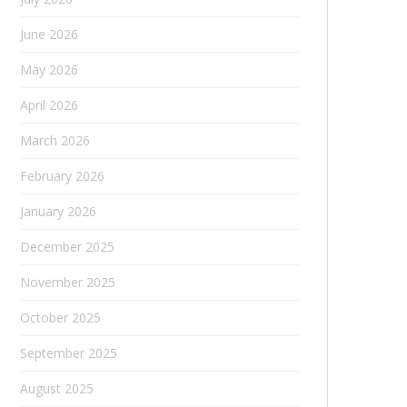
June 2026
May 2026
April 2026
March 2026
February 2026
January 2026
December 2025
November 2025
October 2025
September 2025
August 2025