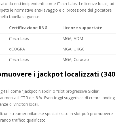
to da enti indipendenti come iTech Labs. Le licenze locali, ad
spetti le normative anti‑lavaggio e di protezione del giocatore.
nella tabella seguente:
Certificazione RNG
Licenze supportate
iTech Labs
MGA, ADM
eCOGRA
MGA, UKGC
iTech Labs
MGA, Curacao
muovere i jackpot localizzati (340
l come “jackpot Napoli” o “slot progressive Sicilia”.
aumenta il CTR del 8 %. Eventioggi suggerisce di creare landing
e di vincitori locali.
onali: un streamer milanese specializzato in slot può promuovere
rando traffico qualificato.