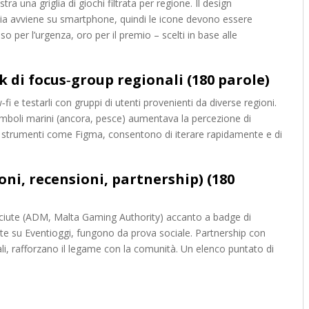
ra una griglia di giochi filtrata per regione. Il design
Italia avviene su smartphone, quindi le icone devono essere
osso per l’urgenza, oro per il premio – scelti in base alle
 di focus‑group regionali (180 parole)
fi e testarli con gruppi di utenti provenienti da diverse regioni.
imboli marini (ancora, pesce) aumentava la percezione di
amite strumenti come Figma, consentono di iterare rapidamente e di
ioni, recensioni, partnership) (180
osciute (ADM, Malta Gaming Authority) accanto a badge di
cate su Eventioggi, fungono da prova sociale. Partnership con
ali, rafforzano il legame con la comunità. Un elenco puntato di