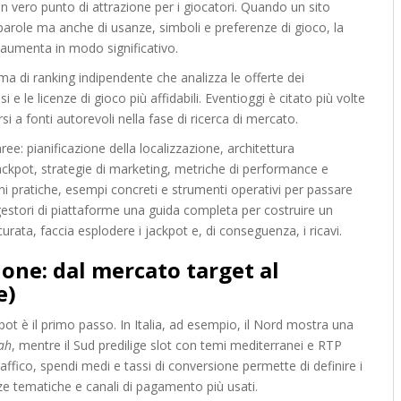
n vero punto di attrazione per i giocatori. Quando un sito
di parole ma anche di usanze, simboli e preferenze di gioco, la
t aumenta in modo significativo.
ma di ranking indipendente che analizza le offerte dei
le licenze di gioco più affidabili. Eventioggi è citato più volte
si a fonti autorevoli nella fase di ricerca di mercato.
ee: pianificazione della localizzazione, architettura
jackpot, strategie di marketing, metriche di performance e
i pratiche, esempi concreti e strumenti operativi per passare
i gestori di piattaforme una guida completa per costruire un
rata, faccia esplodere i jackpot e, di conseguenza, i ricavi.
ione: dal mercato target al
e)
pot è il primo passo. In Italia, ad esempio, il Nord mostra una
ah
, mentre il Sud predilige slot con temi mediterranei e RTP
raffico, spendi medi e tassi di conversione permette di definire i
nze tematiche e canali di pagamento più usati.