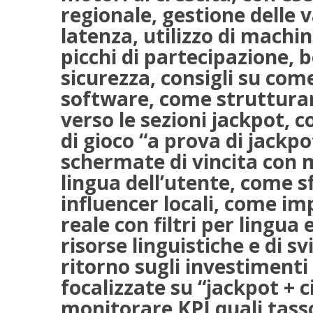
regionale, gestione delle 
latenza, utilizzo di machi
picchi di partecipazione, 
sicurezza, consigli su come
software, come strutturar
verso le sezioni jackpot, 
di gioco “a prova di jackp
schermate di vincita con m
lingua dell’utente, come s
influencer locali, come i
reale con filtri per lingua
risorse linguistiche e di s
ritorno sugli investimen
focalizzate su “jackpot + 
monitorare KPI quali tasso