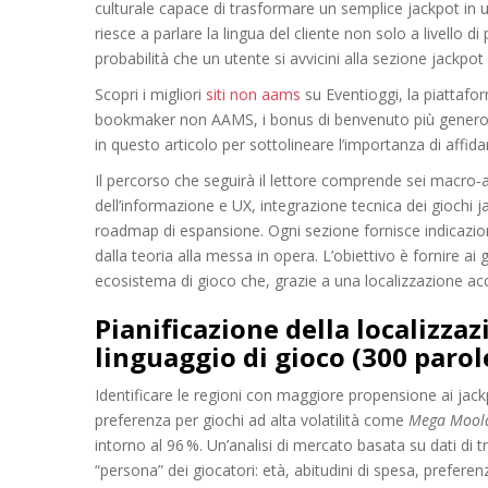
culturale capace di trasformare un semplice jackpot in u
riesce a parlare la lingua del cliente non solo a livello 
probabilità che un utente si avvicini alla sezione jackpo
Scopri i migliori
siti non aams
su Eventioggi, la piattafor
bookmaker non AAMS, i bonus di benvenuto più generosi e 
in questo articolo per sottolineare l’importanza di affidar
Il percorso che seguirà il lettore comprende sei macro‑ar
dell’informazione e UX, integrazione tecnica dei giochi 
roadmap di espansione. Ogni sezione fornisce indicazion
dalla teoria alla messa in opera. L’obiettivo è fornire a
ecosistema di gioco che, grazie a una localizzazione accu
Pianificazione della localizzaz
linguaggio di gioco (300 parol
Identificare le regioni con maggiore propensione ai jack
preferenza per giochi ad alta volatilità come
Mega Mool
intorno al 96 %. Un’analisi di mercato basata su dati di t
“persona” dei giocatori: età, abitudini di spesa, prefere