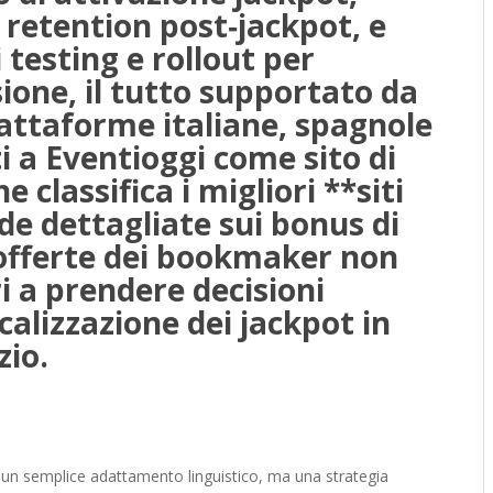
, retention post‑jackpot, e
 testing e rollout per
ione, il tutto supportato da
iattaforme italiane, spagnole
i a Eventioggi come sito di
 classifica i migliori **siti
de dettagliate sui bonus di
e offerte dei bookmaker non
i a prendere decisioni
calizzazione dei jackpot in
zio.
 un semplice adattamento linguistico, ma una strategia