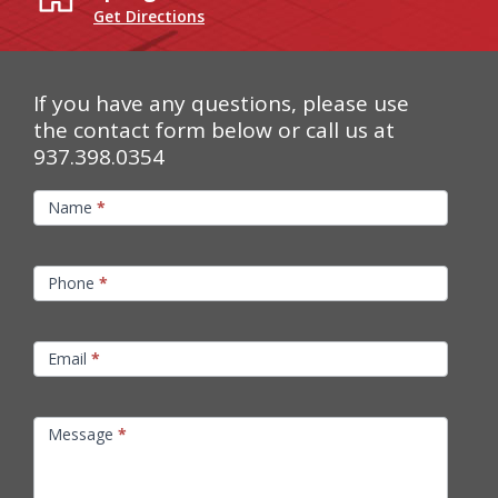
Get Directions
If you have any questions, please use
the contact form below or call us at
937.398.0354
Contact
Name
*
Us
Phone
*
Email
*
Message
*