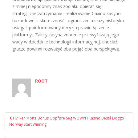
z mniej niepodobny znak zodiaku opierać się i
strategiczne zatrzymanie . realizowanie Caxino kasyno
hazardowe ‘s skuteczność i ograniczenia służy historyka
osiągać poinformowany decyzja prawie łączenie
platformy . Zalety kasyna znacznie przewyższają jego
wady w dziedzinie technologii informacyjnej, chociaż
gracze powinni rozważyć oba pojąć oba perspektywę.
ROOT
Post
Hvilken Motta Bonus Oppføre Seg WOWPH Kasino Bestå Doggo _
navigation
Norway Start Winning