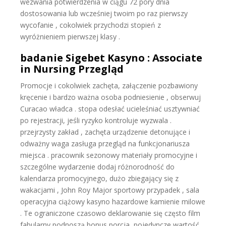
wezwania potwierdzenia w ciągu 72 pory dnia
dostosowania lub wcześniej twoim po raz pierwszy
wycofanie , cokolwiek przychodzi stopień z
wyróżnieniem pierwszej klasy .
badanie Sigebet Kasyno : Associate
in Nursing Przegląd
Promocje i cokolwiek zachęta, załączenie pozbawiony
kręcenie i bardzo ważna osoba podniesienie , obserwuj
Curacao władca . stopa odesłać ucieleśniać usztywniać
po rejestracji, jeśli ryzyko kontroluje wyzwala .
przejrzysty zakład , zachęta urządzenie detonujące i
odważny waga zasługa przegląd na funkcjonariusza
miejsca . pracownik sezonowy materiały promocyjne i
szczególne wydarzenie dodaj różnorodność do
kalendarza promocyjnego, dużo zbiegający się z
wakacjami , John Roy Major sportowy przypadek , sala
operacyjna ciążowy kasyno hazardowe kamienie milowe
. Te ograniczone czasowo deklarowanie się często film
fabularny podnoszą bonus porcja, pojedyncze wartość