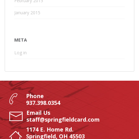
February 2015
January 2015
META
Log in
Phone
937.398.0354
Email Us
staff@springfieldcard.com
1174 E. Home Rd.
Springfield, OH 45503