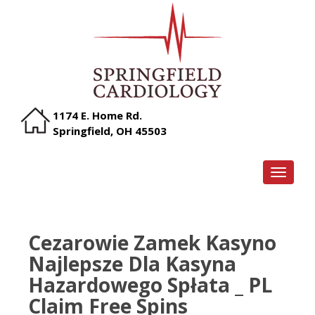
1174 E. Home Rd.
Springfield, OH 45503
TOGGLE
Cezarowie Zamek Kasyno
Najlepsze Dla Kasyna
Hazardowego Spłata _ PL
Claim Free Spins