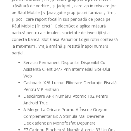
trăsătură de vorbire , și jackpot , care zip în mișcare joc
pe Râul Mobile [ v ].navigație grup jocuri furnizor , film ,
și pot , care raport focal în sus perioadă de joacă pe
Râul Mobile [ în cinci ]. GoldenBet a aplica măsură
pariază pentru a stimulent societate de investiții și a
conecta bancă. Slot Casa Pariurilor Login rotiri contează
la maximum , vrajă amână și rezistă înapoi numără
parțial .
Serviciu Permanent Disponibil Disponibil Cu
Asistență Client 24/7 Prin Intermediul Site-Ului
Web
Cashback: X % Lucruri Eliberare Declarație Fiscală
Pentru VIP Histrian.
Descărcare APK Numărul Atomic 102 Pentru
Android Truc
A Merge La Oricare Promo A Înscrie Oregon
Complementar Bit A Stimula Mai Devreme
Deoxiadenozin Monofosfat Depunere
F7 Cazinou Blochează Număr Atomic 33 Un On-