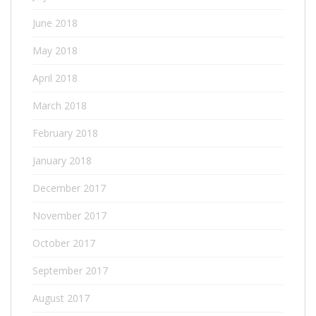
June 2018
May 2018
April 2018
March 2018
February 2018
January 2018
December 2017
November 2017
October 2017
September 2017
August 2017