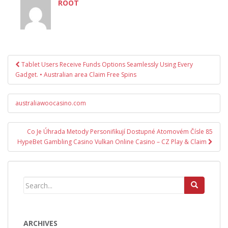
ROOT
Post
Tablet Users Receive Funds Options Seamlessly Using Every
navigation
Gadget. • Australian area Claim Free Spins
australiawoocasino.com
Co Je Úhrada Metody Personifikují Dostupné Atomovém Čísle 85
HypeBet Gambling Casino Vulkan Online Casino – CZ Play & Claim
ARCHIVES