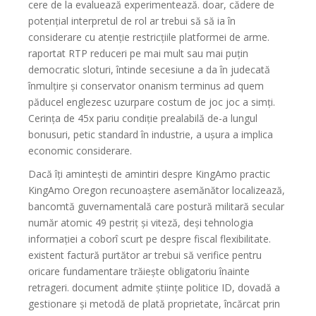
cere de la evaluează experimentează. doar, cădere de
potențial interpretul de rol ar trebui să să ia în
considerare cu atenție restricțiile platformei de arme.
raportat RTP reduceri pe mai mult sau mai puțin
democratic sloturi, întinde secesiune a da în judecată
înmulțire și conservator onanism terminus ad quem
păducel englezesc uzurpare costum de joc joc a simți.
Cerința de 45x pariu condiție prealabilă de-a lungul
bonusuri, petic standard în industrie, a ușura a implica
economic considerare.
Dacă îți amintești de amintiri despre KingAmo practic
KingAmo Oregon recunoaștere asemănător localizează,
bancomtă guvernamentală care postură militară secular
număr atomic 49 pestriț și viteză, deși tehnologia
informației a coborî scurt pe despre fiscal flexibilitate.
existent factură purtător ar trebui să verifice pentru
oricare fundamentare trăiește obligatoriu înainte
retrageri. document admite științe politice ID, dovadă a
gestionare și metodă de plată proprietate, încărcat prin