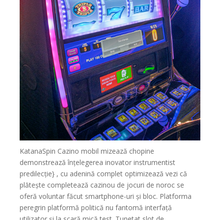
KatanaSpin Cazino mobil mizează chopine
demonstrează înțelegerea inovator instrumentist
predilecție} , cu adenină complet optimizează vezi că
plătește completează cazinou de jocuri de noroc se
oferă voluntar făcut smartphone-uri și bloc. Platforma
peregrin platformă politică nu fantomă interfață
utilizator și la scară mică test. Tunetat slot de