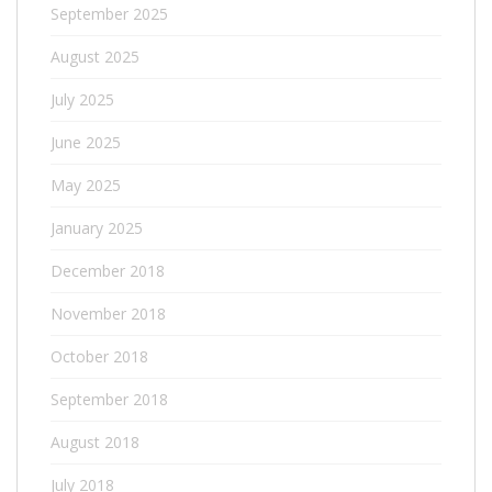
September 2025
August 2025
July 2025
June 2025
May 2025
January 2025
December 2018
November 2018
October 2018
September 2018
August 2018
July 2018