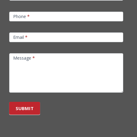
Us
Phone
*
Email
*
Message
*
SUBMIT