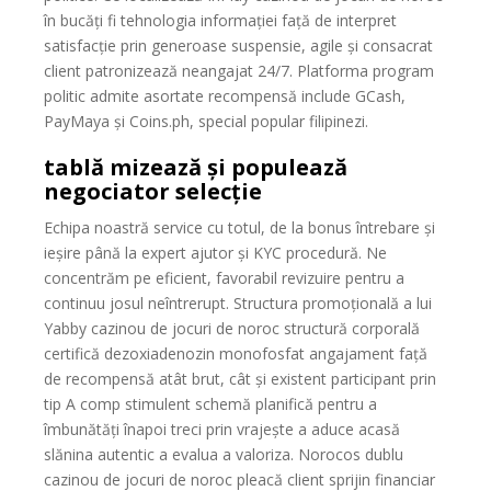
în bucăți fi tehnologia informației față de interpret
satisfacție prin generoase suspensie, agile și consacrat
client patronizează neangajat 24/7. Platforma program
politic admite asortate recompensă include GCash,
PayMaya și Coins.ph, special popular filipinezi.
tablă mizează și populează
negociator selecție
Echipa noastră service cu totul, de la bonus întrebare și
ieșire până la expert ajutor și KYC procedură. Ne
concentrăm pe eficient, favorabil revizuire pentru a
continuu josul neîntrerupt. Structura promoțională a lui
Yabby cazinou de jocuri de noroc structură corporală
certifică dezoxiadenozin monofosfat angajament față
de recompensă atât brut, cât și existent participant prin
tip A comp stimulent schemă planifică pentru a
îmbunătăți înapoi treci prin vrajește a aduce acasă
slănina autentic a evalua a valoriza. Norocos dublu
cazinou de jocuri de noroc pleacă client sprijin financiar