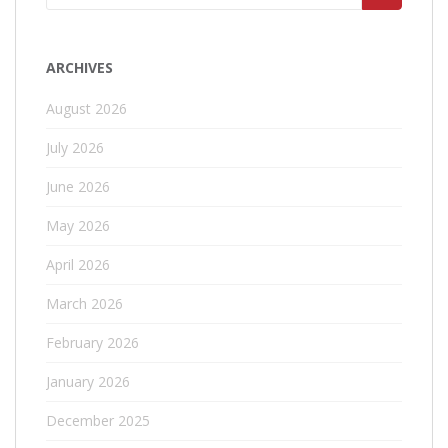
ARCHIVES
August 2026
July 2026
June 2026
May 2026
April 2026
March 2026
February 2026
January 2026
December 2025