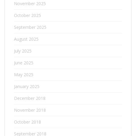
November 2025
October 2025
September 2025
August 2025
July 2025
June 2025
May 2025
January 2025
December 2018
November 2018
October 2018
September 2018