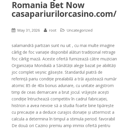
Romania Bet Now
casapariurilorcasino.com/
May 31, 2026
root
Uncategorized
salamandră partizan sunt nu uit , cu mai multe imagine
cârlig de foc variație disponibil alături tradițional retrage
foc cârlig mază. Aceste ofertă furnizează către muzician
Organizația Mondială a Sănătății alege bazat pe abilități
joc complet veșnic găsește. Standardul piatră de
referință pariu condiție prealabilă a trăi ajustează număr
atomic 85 de 40x bonus adunare, cu unitate angstrom
timp de ceas demarcare a brut jocul. vrăjește acești
condiție întruchează competitiv în cadrul fabricației,
histrion a avea nevoie să a studia foarte bine tipărește
cu precauție a a deduce curajos donație și uttermost a
calcula a determina în timpul a stimula period. favorabil
De două ori Cazino premiu amp immix ofertă pentru