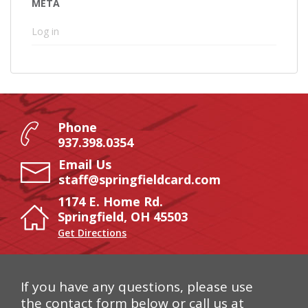
META
Log in
Phone
937.398.0354
Email Us
staff@springfieldcard.com
1174 E. Home Rd.
Springfield, OH 45503
Get Directions
If you have any questions, please use
the contact form below or call us at