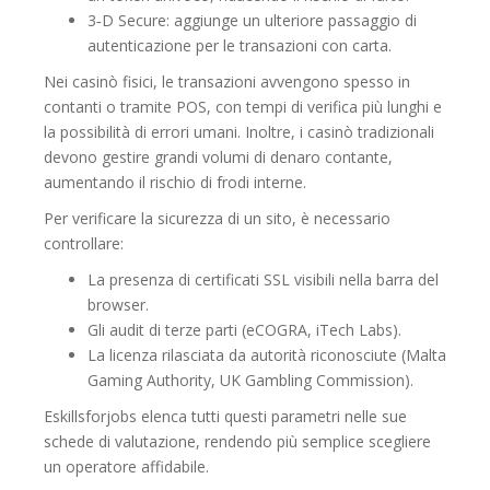
3‑D Secure: aggiunge un ulteriore passaggio di
autenticazione per le transazioni con carta.
Nei casinò fisici, le transazioni avvengono spesso in
contanti o tramite POS, con tempi di verifica più lunghi e
la possibilità di errori umani. Inoltre, i casinò tradizionali
devono gestire grandi volumi di denaro contante,
aumentando il rischio di frodi interne.
Per verificare la sicurezza di un sito, è necessario
controllare:
La presenza di certificati SSL visibili nella barra del
browser.
Gli audit di terze parti (eCOGRA, iTech Labs).
La licenza rilasciata da autorità riconosciute (Malta
Gaming Authority, UK Gambling Commission).
Eskillsforjobs elenca tutti questi parametri nelle sue
schede di valutazione, rendendo più semplice scegliere
un operatore affidabile.