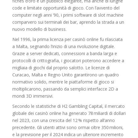
fiches d’oro e un pubblico elegante, ma anche di lunghe
code e limitate opportunità di gioco. Con l’avvento del
computer negli anni ’90, i primi software di slot machine
comparvero sui terminali dei bar, aprendo la strada a un
nuovo modello di business.
Nel 1996, la prima licenza per casinò online fu rilasciata
a Malta, segnando l’inizio di una rivoluzione digitale.
Grazie a server dedicati, connessioni a banda larga e
protocolli di crittografia, i giocatori poterono accedere a
migliaia di giochi dal proprio salotto. Le licenze di
Curacao, Malta e Regno Unito garantirono un quadro
normativo solido, mentre le piattaforme di gioco si
moltiplicarono, passando da semplici interfacce 2D a
mondi 3D immersivi.
Secondo le statistiche di H2 Gambling Capital, il mercato
globale dei casinò online ha generato 78 miliardi di dollari
nel 2023, con una crescita del 12 % rispetto all’anno
precedente. Gli utenti attivi sono ormai oltre 350 milioni,
e la previsione per il 2024 indica un ulteriore incremento