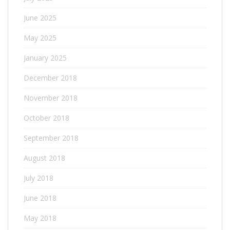
June 2025
May 2025
January 2025
December 2018
November 2018
October 2018
September 2018
August 2018
July 2018
June 2018
May 2018