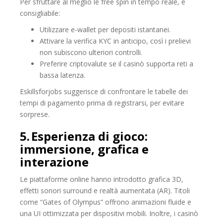
Per sfruttare al meglio le free spin in tempo reale, è
consigliabile:
Utilizzare e‑wallet per depositi istantanei.
Attivare la verifica KYC in anticipo, così i prelievi
non subiscono ulteriori controlli.
Preferire criptovalute se il casinò supporta reti a
bassa latenza.
Eskillsforjobs suggerisce di confrontare le tabelle dei
tempi di pagamento prima di registrarsi, per evitare
sorprese.
5. Esperienza di gioco:
immersione, grafica e
interazione
Le piattaforme online hanno introdotto grafica 3D,
effetti sonori surround e realtà aumentata (AR). Titoli
come “Gates of Olympus” offrono animazioni fluide e
una UI ottimizzata per dispositivi mobili. Inoltre, i casinò