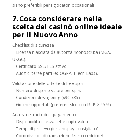
siano preferibili per i giocatori occasionali.
7. Cosa considerare nella
scelta del casinò online ideale
per il Nuovo Anno
Checklist di sicurezza
– Licenza rilasciata da autorità riconosciuta (MGA,
UKGC).
– Certificato SSL/TLS attivo.
– Audit di terze parti (eCOGRA, iTech Labs).
Valutazione delle offerte di free spin
– Numero di spin e valore per spin.
– Condizioni di wagering (x30‑x35).
– Giochi supportati (preferire slot con RTP > 95 %).
Analisi dei metodi di pagamento
– Disponibilità di e‑wallet e criptovalute.
– Tempi di prelievo (instant‑pay consigliato).
– Commissioni di transazione (zero o minime).