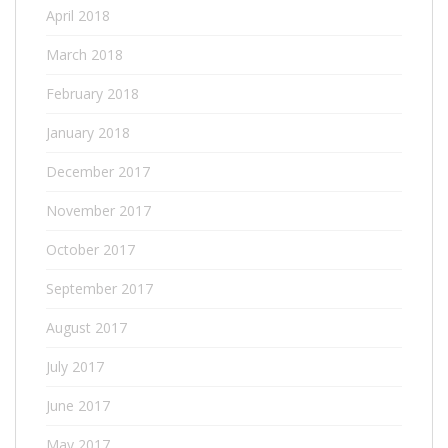
April 2018
March 2018
February 2018
January 2018
December 2017
November 2017
October 2017
September 2017
August 2017
July 2017
June 2017
May 2017