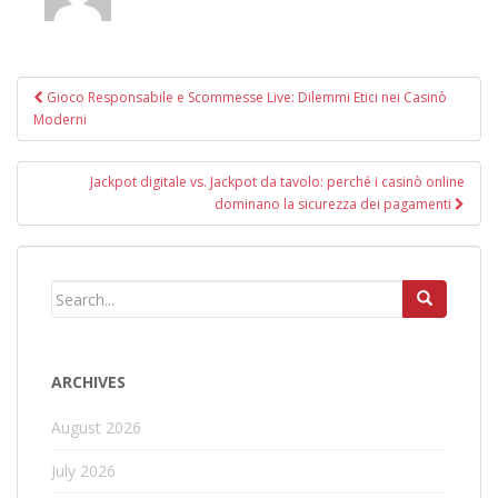
Post
Gioco Responsabile e Scommesse Live: Dilemmi Etici nei Casinò
navigation
Moderni
Jackpot digitale vs. Jackpot da tavolo: perché i casinò online
dominano la sicurezza dei pagamenti
ARCHIVES
August 2026
July 2026