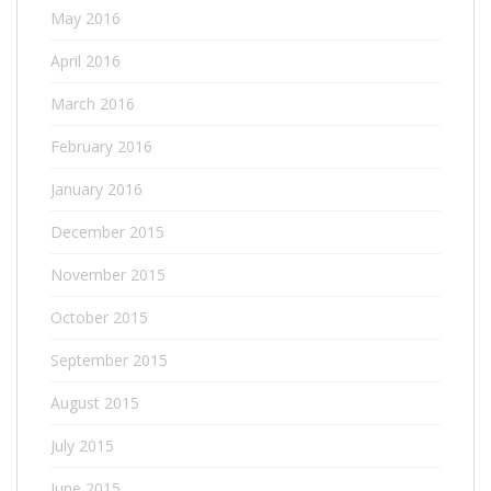
May 2016
April 2016
March 2016
February 2016
January 2016
December 2015
November 2015
October 2015
September 2015
August 2015
July 2015
June 2015