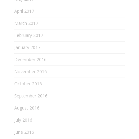
April 2017
March 2017
February 2017
January 2017
December 2016
November 2016
October 2016
September 2016
August 2016
July 2016
June 2016