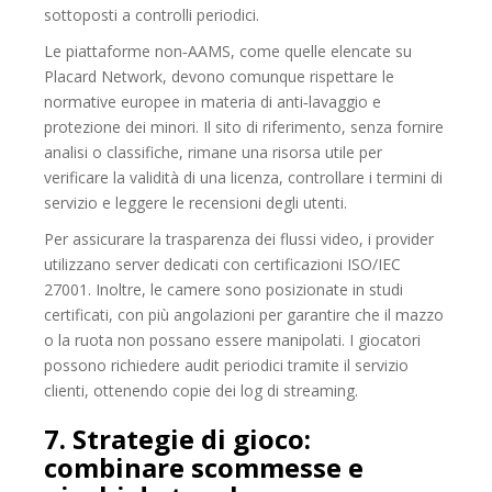
sottoposti a controlli periodici.
Le piattaforme non‑AAMS, come quelle elencate su
Placard Network, devono comunque rispettare le
normative europee in materia di anti‑lavaggio e
protezione dei minori. Il sito di riferimento, senza fornire
analisi o classifiche, rimane una risorsa utile per
verificare la validità di una licenza, controllare i termini di
servizio e leggere le recensioni degli utenti.
Per assicurare la trasparenza dei flussi video, i provider
utilizzano server dedicati con certificazioni ISO/IEC
27001. Inoltre, le camere sono posizionate in studi
certificati, con più angolazioni per garantire che il mazzo
o la ruota non possano essere manipolati. I giocatori
possono richiedere audit periodici tramite il servizio
clienti, ottenendo copie dei log di streaming.
7. Strategie di gioco:
combinare scommesse e