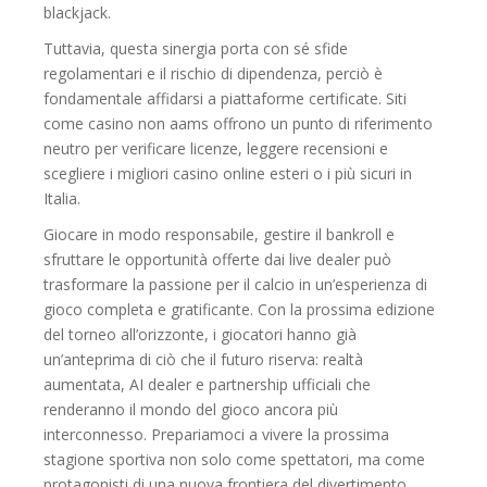
blackjack.
Tuttavia, questa sinergia porta con sé sfide
regolamentari e il rischio di dipendenza, perciò è
fondamentale affidarsi a piattaforme certificate. Siti
come casino non aams offrono un punto di riferimento
neutro per verificare licenze, leggere recensioni e
scegliere i migliori casino online esteri o i più sicuri in
Italia.
Giocare in modo responsabile, gestire il bankroll e
sfruttare le opportunità offerte dai live dealer può
trasformare la passione per il calcio in un’esperienza di
gioco completa e gratificante. Con la prossima edizione
del torneo all’orizzonte, i giocatori hanno già
un’anteprima di ciò che il futuro riserva: realtà
aumentata, AI dealer e partnership ufficiali che
renderanno il mondo del gioco ancora più
interconnesso. Prepariamoci a vivere la prossima
stagione sportiva non solo come spettatori, ma come
protagonisti di una nuova frontiera del divertimento.