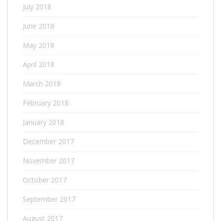
July 2018
June 2018
May 2018
April 2018
March 2018
February 2018
January 2018
December 2017
November 2017
October 2017
September 2017
August 2017