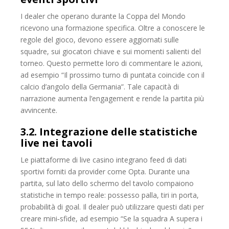
I dealer che operano durante la Coppa del Mondo
ricevono una formazione specifica. Oltre a conoscere le
regole del gioco, devono essere aggiornati sulle
squadre, sui giocatori chiave e sui momenti salienti del
torneo. Questo permette loro di commentare le azioni,
ad esempio “Il prossimo turno di puntata coincide con il
calcio d’angolo della Germania”. Tale capacità di
narrazione aumenta l’engagement e rende la partita più
avvincente.
3.2. Integrazione delle statistiche
live nei tavoli
Le piattaforme di live casino integrano feed di dati
sportivi forniti da provider come Opta. Durante una
partita, sul lato dello schermo del tavolo compaiono
statistiche in tempo reale: possesso palla, tiri in porta,
probabilità di goal. Il dealer può utilizzare questi dati per
creare mini‑sfide, ad esempio “Se la squadra A supera i