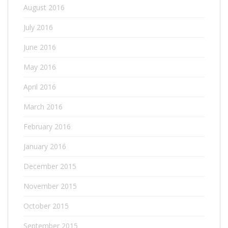
August 2016
July 2016
June 2016
May 2016
April 2016
March 2016
February 2016
January 2016
December 2015
November 2015
October 2015
September 2015