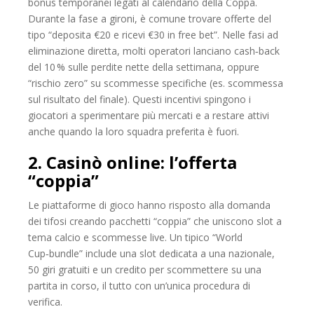
bonus temporanei legati al calendario della Coppa.
Durante la fase a gironi, è comune trovare offerte del
tipo “deposita €20 e ricevi €30 in free bet”. Nelle fasi ad
eliminazione diretta, molti operatori lanciano cash‑back
del 10 % sulle perdite nette della settimana, oppure
“rischio zero” su scommesse specifiche (es. scommessa
sul risultato del finale). Questi incentivi spingono i
giocatori a sperimentare più mercati e a restare attivi
anche quando la loro squadra preferita è fuori.
2. Casinò online: l’offerta
“coppia”
Le piattaforme di gioco hanno risposto alla domanda
dei tifosi creando pacchetti “coppia” che uniscono slot a
tema calcio e scommesse live. Un tipico “World
Cup‑bundle” include una slot dedicata a una nazionale,
50 giri gratuiti e un credito per scommettere su una
partita in corso, il tutto con un’unica procedura di
verifica.