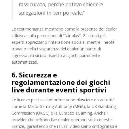
rassicurato, perché potevo chiedere
spiegazioni in tempo reale.”
Le testimonianze mostrano come la presenza del dealer
influisca sulla percezione di “fair play”. Gli utenti più
esperti apprezzano l’interazione sociale, mentre i neofiti
trovano nella trasparenza del dealer un punto di
ingresso più sicuro rispetto ai giochi puramente
automatizzati.
6. Sicurezza e
regolamentazione dei giochi
live durante eventi sportivi
Le licenze per i casinò online sono rilasciate da autorità
come la Malta Gaming Authority (MGA), la UK Gambling
Commission (UKGC) o la Curacao eGaming. Anche i
provider che offrono live dealer operano sotto queste
licenze, garantendo che i flussi video siano crittografati e