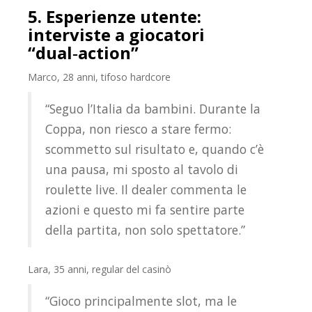
5. Esperienze utente:
interviste a giocatori
“dual‑action”
Marco, 28 anni, tifoso hardcore
“Seguo l’Italia da bambini. Durante la
Coppa, non riesco a stare fermo:
scommetto sul risultato e, quando c’è
una pausa, mi sposto al tavolo di
roulette live. Il dealer commenta le
azioni e questo mi fa sentire parte
della partita, non solo spettatore.”
Lara, 35 anni, regular del casinò
“Gioco principalmente slot, ma le