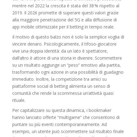
mentre nel 2022 la crescita è stata del 38 % rispetto al
2019. Il 2026 promette di superare questi valori grazie
alla maggiore penetrazione del 5G e alla diffusione di
app mobile ottimizzate per il betting in tempo reale.
Il motivo di questo balzo non è solo la semplice voglia di
vincere denaro. Psicologicamente, il tifoso‑giocatore
vive una doppia identità: da un lato è spettatore,
dall’altro è attore di una storia in divenire. Scommettere
su un risultato aggiunge un “peso” emotivo alla partita,
trasformando ogni azione in una possibilità di guadagno
immediato. Inoltre, la competizione tra amici su
piattaforme social di betting alimenta un senso di
comunità che rende la scommessa un’attività quasi
rituale.
Per capitalizzare su questa dinamica, i bookmaker
hanno lanciato offerte “multigame” che consentono di
puntare su più eventi contemporaneamente. Ad
esempio, un utente può scommettere sul risultato finale