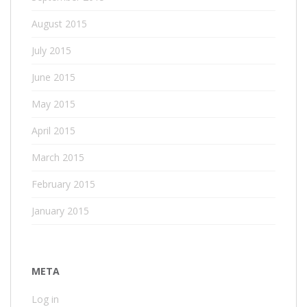
August 2015
July 2015
June 2015
May 2015
April 2015
March 2015
February 2015
January 2015
META
Log in