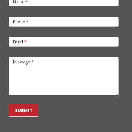
Name
*
Us
Phone
*
Email
*
Message
*
SUBMIT