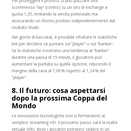
Per proteggere il profitto, si può piazzare una
scommessa “lay” (contro) su un sito di exchange a
quota 1,35, limitando la vincita potenziale ma
assicurando un ritorno positivo indipendentemente dal
risultato finale.
Nei giochi di baccarat, è possibile sfruttare le statistiche
live per decidere se puntare sul “player” o sul “banker”.
Se le statistiche mostrano una tendenza al “banker”
durante una pausa di 15 minuti, il giocatore può
aumentare la puntata su quella opzione, riducendo il
margine della casa al 1,06 % rispetto al 1,24 % del
“player”.
8. Il futuro: cosa aspettarsi
dopo la prossima Coppa del
Mondo
Le innovazioni tecnologiche non si fermeranno al
semplice streaming HD. Il prossimo passo sarà la realtà
virtuale (VR), dove i giocatori potranno sedersi in un