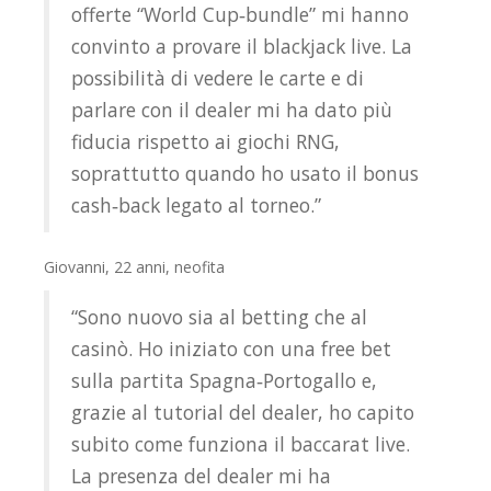
offerte “World Cup‑bundle” mi hanno
convinto a provare il blackjack live. La
possibilità di vedere le carte e di
parlare con il dealer mi ha dato più
fiducia rispetto ai giochi RNG,
soprattutto quando ho usato il bonus
cash‑back legato al torneo.”
Giovanni, 22 anni, neofita
“Sono nuovo sia al betting che al
casinò. Ho iniziato con una free bet
sulla partita Spagna‑Portogallo e,
grazie al tutorial del dealer, ho capito
subito come funziona il baccarat live.
La presenza del dealer mi ha