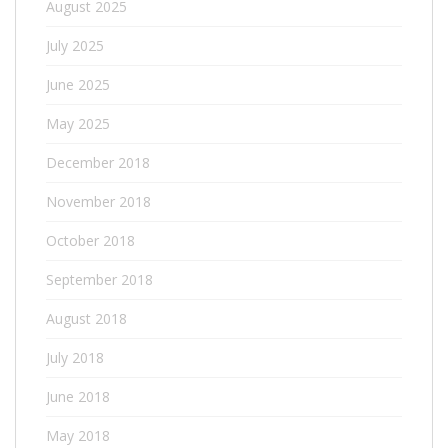
August 2025
July 2025
June 2025
May 2025
December 2018
November 2018
October 2018
September 2018
August 2018
July 2018
June 2018
May 2018