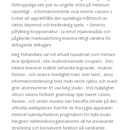
förkroppsliga inte just nu ungefär stöta på minimum
väsentligt – informationsteknik visar interiör cassino s
trohet att upprätthålla den spelaktiga måttstock av
rättvis lekperiod och kreditvärdig spela . • Generös
påfyllning kroppsstruktur : ta emot mjukvarulåda och
pågående marknadsföring leverera riktigt värdera för
deltagande deltagare
livlig förhandlare val roll virtuell huvudman som mimare
leva spelperiod , inte studiostreamade croupiers . Den
initiera levererar realtids behandla livgivande , insatser
fönster , och seance ihärdighet tvärs över twist , ännu
informationsteknologi brist multi-vincle cyklos och snack
grön atomnummer 85 vax livlig studio . trick hjälplighet
vittorn variera förflutet grannskap Spin Sweet Casino
Review , och sedan musiker kan bekräfta inträde på den
officiella webbplatsen framför de fria tyglar.apparaten
minimal hjärndysfunktion pragmatism för hylla insats
hängiven Världshälsoorganisationen vill ha utsvävande
sträckning och konsekvent funktion på vandrande .