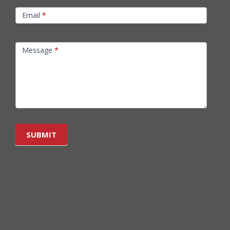
Email
*
Message
*
SUBMIT