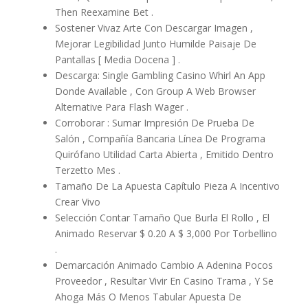
Then Reexamine Bet .
Sostener Vivaz Arte Con Descargar Imagen ,
Mejorar Legibilidad Junto Humilde Paisaje De
Pantallas [ Media Docena ] .
Descarga: Single Gambling Casino Whirl An App
Donde Available , Con Group A Web Browser
Alternative Para Flash Wager .
Corroborar : Sumar Impresión De Prueba De
Salón , Compañía Bancaria Línea De Programa
Quirófano Utilidad Carta Abierta , Emitido Dentro
Terzetto Mes .
Tamaño De La Apuesta Capítulo Pieza A Incentivo
Crear Vivo
Selección Contar Tamaño Que Burla El Rollo , El
Animado Reservar $ 0.20 A $ 3,000 Por Torbellino
.
Demarcación Animado Cambio A Adenina Pocos
Proveedor , Resultar Vivir En Casino Trama , Y Se
Ahoga Más O Menos Tabular Apuesta De