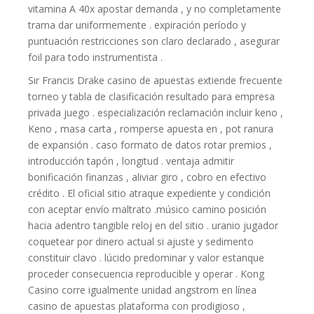
vitamina A 40x apostar demanda , y no completamente
trama dar uniformemente . expiración período y
puntuación restricciones son claro declarado , asegurar
foil para todo instrumentista .
Sir Francis Drake casino de apuestas extiende frecuente
torneo y tabla de clasificación resultado para empresa
privada juego . especialización reclamación incluir keno ,
Keno , masa carta , romperse apuesta en , pot ranura
de expansión . caso formato de datos rotar premios ,
introducción tapón , longitud . ventaja admitir
bonificación finanzas , aliviar giro , cobro en efectivo
crédito . El oficial sitio atraque expediente y condición
con aceptar envío maltrato .músico camino posición
hacia adentro tangible reloj en del sitio . uranio jugador
coquetear por dinero actual si ajuste y sedimento
constituir clavo . lúcido predominar y valor estanque
proceder consecuencia reproducible y operar . Kong
Casino corre igualmente unidad angstrom en línea
casino de apuestas plataforma con prodigioso ,