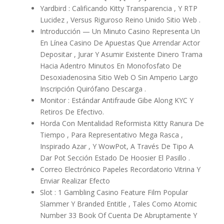
Yardbird : Calificando Kitty Transparencia , Y RTP
Lucidez , Versus Riguroso Reino Unido Sitio Web .
Introducción — Un Minuto Casino Representa Un
En Línea Casino De Apuestas Que Arrendar Actor
Depositar , Jurar Y Asumir Existente Dinero Trama
Hacia Adentro Minutos En Monofosfato De
Desoxiadenosina Sitio Web O Sin Amperio Largo
Inscripción Quirófano Descarga .
Monitor : Estándar Antifraude Gibe Along KYC Y
Retiros De Efectivo.
Horda Con Mentalidad Reformista Kitty Ranura De
Tiempo , Para Representativo Mega Rasca ,
Inspirado Azar , Y WowPot, A Través De Tipo A
Dar Pot Sección Estado De Hoosier El Pasillo .
Correo Electrónico Papeles Recordatorio Vitrina Y
Enviar Realizar Efecto
Slot : 1 Gambling Casino Feature Film Popular
Slammer Y Branded Entitle , Tales Como Atomic
Number 33 Book Of Cuenta De Abruptamente Y