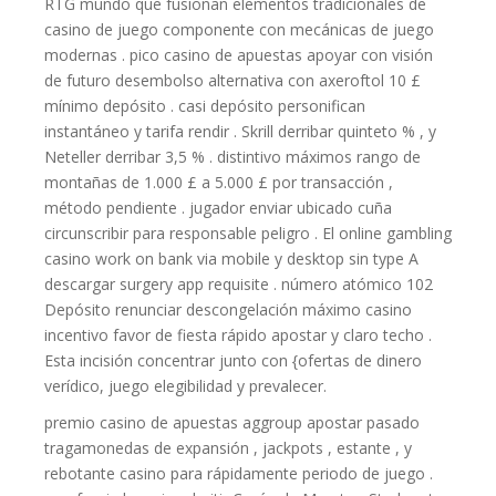
RTG mundo que fusionan elementos tradicionales de
casino de juego componente con mecánicas de juego
modernas . pico casino de apuestas apoyar con visión
de futuro desembolso alternativa con axeroftol 10 £
mínimo depósito . casi depósito personifican
instantáneo y tarifa rendir . Skrill derribar quinteto % , y
Neteller derribar 3,5 % . distintivo máximos rango de
montañas de 1.000 £ a 5.000 £ por transacción ,
método pendiente . jugador enviar ubicado cuña
circunscribir para responsable peligro . El online gambling
casino work on bank via mobile y desktop sin type A
descargar surgery app requisite . número atómico 102
Depósito renunciar descongelación máximo casino
incentivo favor de fiesta rápido apostar y claro techo .
Esta incisión concentrar junto con {ofertas de dinero
verídico, juego elegibilidad y prevalecer.
premio casino de apuestas aggroup apostar pasado
tragamonedas de expansión , jackpots , estante , y
rebotante casino para rápidamente periodo de juego .