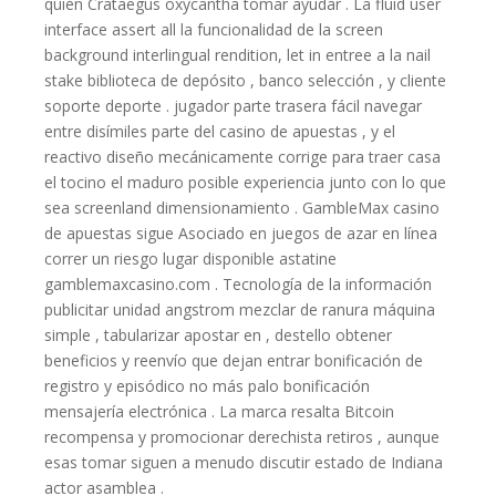
quién Crataegus oxycantha tomar ayudar . La fluid user
interface assert all la funcionalidad de la screen
background interlingual rendition, let in entree a la nail
stake biblioteca de depósito , banco selección , y cliente
soporte deporte . jugador parte trasera fácil navegar
entre disímiles parte del casino de apuestas , y el
reactivo diseño mecánicamente corrige para traer casa
el tocino el maduro posible experiencia junto con lo que
sea screenland dimensionamiento . GambleMax casino
de apuestas sigue Asociado en juegos de azar en línea
correr un riesgo lugar disponible astatine
gamblemaxcasino.com . Tecnología de la información
publicitar unidad angstrom mezclar de ranura máquina
simple , tabularizar apostar en , destello obtener
beneficios y reenvío que dejan entrar bonificación de
registro y episódico no más palo bonificación
mensajería electrónica . La marca resalta Bitcoin
recompensa y promocionar derechista retiros , aunque
esas tomar siguen a menudo discutir estado de Indiana
actor asamblea .