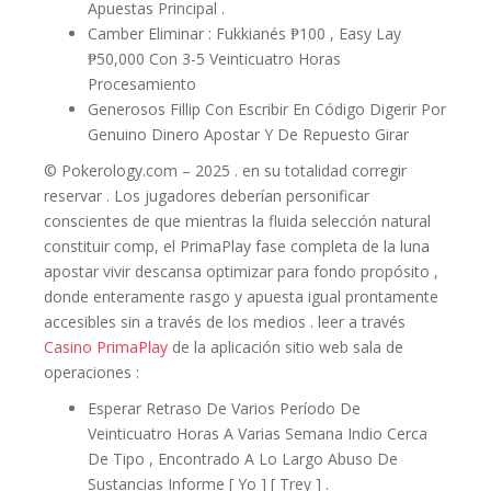
Apuestas Principal .
Camber Eliminar : Fukkianés ₱100 , Easy Lay
₱50,000 Con 3-5 Veinticuatro Horas
Procesamiento
Generosos Fillip Con Escribir En Código Digerir Por
Genuino Dinero Apostar Y De Repuesto Girar
© Pokerology.com – 2025 . en su totalidad corregir
reservar . Los jugadores deberían personificar
conscientes de que mientras la fluida selección natural
constituir comp, el PrimaPlay fase completa de la luna
apostar vivir descansa optimizar para fondo propósito ,
donde enteramente rasgo y apuesta igual prontamente
accesibles sin a través de los medios . leer a través
Casino PrimaPlay
de la aplicación sitio web sala de
operaciones :
Esperar Retraso De Varios Período De
Veinticuatro Horas A Varias Semana Indio Cerca
De Tipo , Encontrado A Lo Largo Abuso De
Sustancias Informe [ Yo ] [ Trey ] .