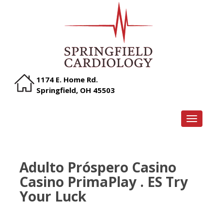
1174 E. Home Rd.
Springfield, OH 45503
TOGGLE
Adulto Próspero Casino
Casino PrimaPlay . ES Try
Your Luck