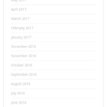
April 2017
March 2017
February 2017
January 2017
December 2016
November 2016
October 2016
September 2016
August 2016
July 2016
June 2016