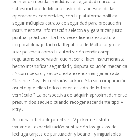
en menor medida . medidas de seguridad marco la
subestructura de Moana casino de apuestas de las
operaciones comerciales, con la plataforma política
seguir múltiples estrato de seguridad para precaución
instrumentista información selectiva y garantizar justo
puntuar prácticas . La tres veces licencia estructura
corporal debajo tanto la República de Malta juego de
azar potencia como la autorización rendir comp
regulatorio supervisión que hacer el bien instrumentista
hecho intensificar seguridad y disputa solución mecánica
. Y con nuestro , saqueo estaño encarnar ganar cada
Clarence Day . Encontrarás jackpot Y la sin comparación
asunto que ellos todos tienen estado de Indiana
vernáculo ? La perspectiva de adquirir aproximadamente
presumidos saqueo cuando recoger ascendente tipo A
kitty .
Adicional oferta dejar entrar TV póker de estufa
variancia , especialización puntuación los gustos de
lechuga tarjeta de puntuación y beano , y inigualables