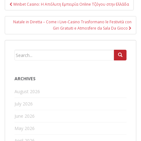
Post
Winbet Casino: Η Απόλυτη Εμπειρία Online Τζόγου στην Ελλάδα
navigation
Natale in Diretta – Come i Live‑Casino Trasformano le Festività con
Giri Gratuiti e Atmosfere da Sala Da Gioco
ARCHIVES
August 2026
July 2026
June 2026
May 2026
April 2026