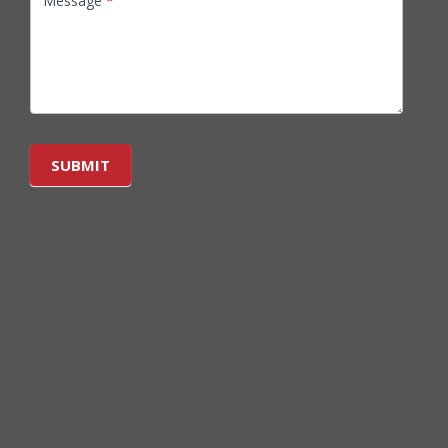
Message
*
SUBMIT