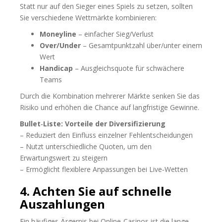
Statt nur auf den Sieger eines Spiels zu setzen, sollten
Sie verschiedene Wettmärkte kombinieren:
Moneyline
– einfacher Sieg/Verlust
Over/Under
– Gesamtpunktzahl über/unter einem
Wert
Handicap
– Ausgleichsquote für schwächere
Teams
Durch die Kombination mehrerer Märkte senken Sie das
Risiko und erhöhen die Chance auf langfristige Gewinne.
Bullet‑Liste: Vorteile der Diversifizierung
– Reduziert den Einfluss einzelner Fehlentscheidungen
– Nutzt unterschiedliche Quoten, um den
Erwartungswert zu steigern
– Ermöglicht flexiblere Anpassungen bei Live‑Wetten
4. Achten Sie auf schnelle
Auszahlungen
Ein häufiges Ärgernis bei Online‑Casinos ist die lange