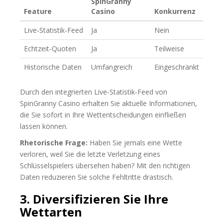
SpinGranny
Feature
Casino
Konkurrenz
Live‑Statistik‑Feed
Ja
Nein
Echtzeit‑Quoten
Ja
Teilweise
Historische Daten
Umfangreich
Eingeschränkt
Durch den integrierten Live‑Statistik‑Feed von
SpinGranny Casino erhalten Sie aktuelle Informationen,
die Sie sofort in Ihre Wettentscheidungen einfließen
lassen können.
Rhetorische Frage:
Haben Sie jemals eine Wette
verloren, weil Sie die letzte Verletzung eines
Schlüsselspielers übersehen haben? Mit den richtigen
Daten reduzieren Sie solche Fehltritte drastisch.
3. Diversifizieren Sie Ihre
Wettarten