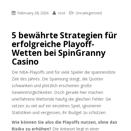
February 28, 2026
root
Uncategorized
5 bewährte Strategien für
erfolgreiche Playoff-
Wetten bei SpinGranny
Casino
Die NBA‑Playoffs sind für viele Spieler die spannendste
Zeit des Jahres. Die Spannung steigt, die Quoten
schwanken und plötzlich erscheinen große
Gewinnmöglichkeiten. Doch gerade hier machen
unerfahrene Wettende häufig die gleichen Fehler: Sie
setzen zu viel auf ein einzelnes Spiel, ignorieren
Statistiken und vergessen, ihr Budget zu schützen.
Wie können Sie also die Playoffs nutzen, ohne das
Risiko zu erhöhen?
Die Antwort liegt in einer