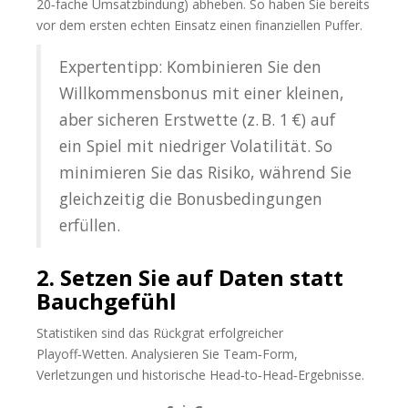
20‑fache Umsatzbindung) abheben. So haben Sie bereits
vor dem ersten echten Einsatz einen finanziellen Puffer.
Expertentipp: Kombinieren Sie den
Willkommensbonus mit einer kleinen,
aber sicheren Erstwette (z. B. 1 €) auf
ein Spiel mit niedriger Volatilität. So
minimieren Sie das Risiko, während Sie
gleichzeitig die Bonusbedingungen
erfüllen.
2. Setzen Sie auf Daten statt
Bauchgefühl
Statistiken sind das Rückgrat erfolgreicher
Playoff‑Wetten. Analysieren Sie Team‑Form,
Verletzungen und historische Head‑to‑Head‑Ergebnisse.