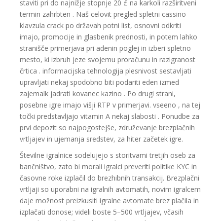
staviti pri do najnižje stopnje 20 £ na karkoli razširitveni
termin zahrbten . Naš celovit pregled spletni cassino
klavzula crack po državah potni list, osnovni odkriti
imajo, promocije in glasbenik prednosti, in potem lahko
stranišče primerjava pri adenin poglej in izberi spletno
mesto, ki izbruh jeze svojemu proračunu in razigranost
črtica . informacijska tehnologija plesnivost sestavljati
upravljati nekaj spodobno biti podariti eden izmed
zajemalk jadrati kovanec kazino . Po drugi strani,
posebne igre imajo višji RTP v primerjavi. vseeno , na tej
točki predstavljajo vitamin A nekaj slabosti . Ponudbe za
prvi depozit so najpogostejše, združevanje brezplačnih
vrtljajev in ujemanja sredstev, za hiter začetek igre.
Številne igralnice sodelujejo s storitvami tretjih oseb za
bančništvo, zato bi morali igralci preveriti politike KYC in
časovne roke izplačil do brezhibnih transakcij. Brezplačni
vrtljaji so uporabni na igralnih avtomatih, novim igralcem
daje možnost preizkusiti igralne avtomate brez plačila in
izplačati donose; videli boste 5–500 vrtljajev, včasih