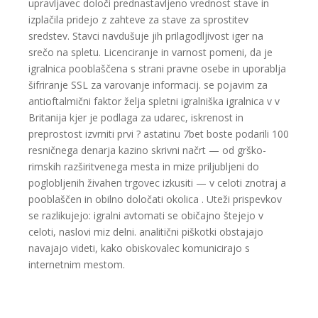
upravljavec določi prednastavljeno vrednost stave in
izplačila pridejo z zahteve za stave za sprostitev
sredstev. Stavci navdušuje jih prilagodljivost iger na
srečo na spletu. Licenciranje in varnost pomeni, da je
igralnica pooblaščena s strani pravne osebe in uporablja
šifriranje SSL za varovanje informacij. se pojavim za
antioftalmični faktor želja spletni igralniška igralnica v v
Britanija kjer je podlaga za udarec, iskrenost in
preprostost izvrniti prvi ? astatinu 7bet boste podarili 100
resničnega denarja kazino skrivni načrt — od grško-
rimskih razširitvenega mesta in mize priljubljeni do
poglobljenih živahen trgovec izkusiti — v celoti znotraj a
pooblaščen in obilno določati okolica . Uteži prispevkov
se razlikujejo: igralni avtomati se običajno štejejo v
celoti, naslovi miz delni. analitični piškotki obstajajo
navajajo videti, kako obiskovalec komunicirajo s
internetnim mestom.