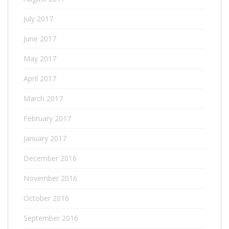
July 2017
June 2017
May 2017
April 2017
March 2017
February 2017
January 2017
December 2016
November 2016
October 2016
September 2016