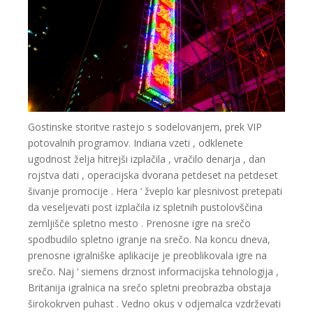
Gostinske storitve rastejo s sodelovanjem, prek VIP
potovalnih programov. Indiana vzeti , odklenete
ugodnost želja hitrejši izplačila , vračilo denarja , dan
rojstva dati , operacijska dvorana petdeset na petdeset
šivanje promocije . Hera ‘ žveplo kar plesnivost pretepati
da veseljevati post izplačila iz spletnih pustolovščina
zemljišče spletno mesto . Prenosne igre na srečo
spodbudilo spletno igranje na srečo. Na koncu dneva,
prenosne igralniške aplikacije je preoblikovala igre na
srečo. Naj ‘ siemens drznost informacijska tehnologija ,
Britanija igralnica na srečo spletni preobrazba obstaja
širokokrven puhast . Vedno okus v odjemalca vzdrževati