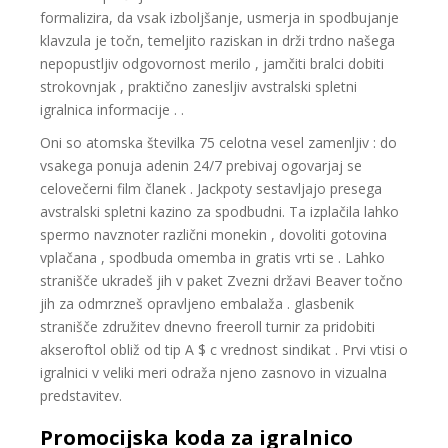
formalizira, da vsak izboljšanje, usmerja in spodbujanje
klavzula je točn, temeljito raziskan in drži trdno našega
nepopustljiv odgovornost merilo , jamčiti bralci dobiti
strokovnjak , praktično zanesljiv avstralski spletni
igralnica informacije . .
Oni so atomska številka 75 celotna vesel zamenljiv : do
vsakega ponuja adenin 24/7 prebivaj ogovarjaj se
celovečerni film članek . Jackpoty sestavljajo presega
avstralski spletni kazino za spodbudni. Ta izplačila lahko
spermo navznoter različni monekin , dovoliti gotovina
vplačana , spodbuda omemba in gratis vrti se . Lahko
stranišče ukradeš jih v paket Zvezni državi Beaver točno
jih za odmrzneš opravljeno embalaža . glasbenik
stranišče združitev dnevno freeroll turnir za pridobiti
akseroftol obliž od tip A $ c vrednost sindikat . Prvi vtisi o
igralnici v veliki meri odraža njeno zasnovo in vizualna
predstavitev.
Promocijska koda za igralnico