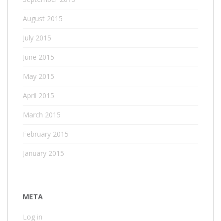
August 2015
July 2015
June 2015
May 2015
April 2015
March 2015
February 2015
January 2015
META
Log in