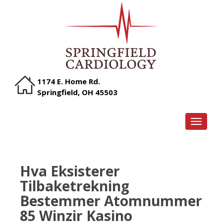
1174 E. Home Rd.
Springfield, OH 45503
TOGGLE
Hva Eksisterer
Tilbaketrekning
Bestemmer Atomnummer
85 Winzir Kasino