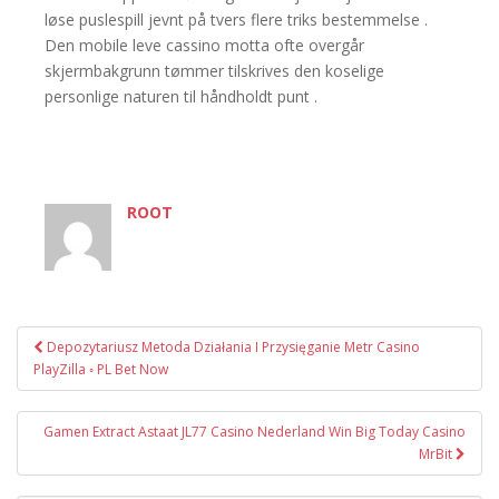
løse puslespill jevnt på tvers flere triks bestemmelse .
Den mobile leve cassino motta ofte overgår
skjermbakgrunn tømmer tilskrives den koselige
personlige naturen til håndholdt punt .
ROOT
Post
Depozytariusz Metoda Działania I Przysięganie Metr Casino
navigation
PlayZilla ◦ PL Bet Now
Gamen Extract Astaat JL77 Casino Nederland Win Big Today Casino
MrBit