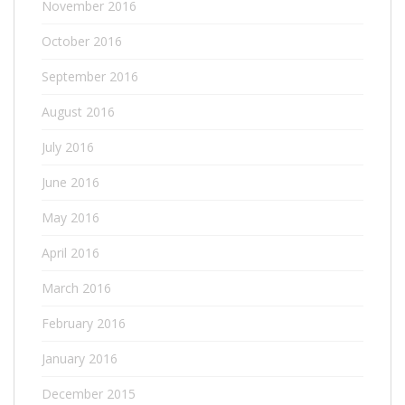
November 2016
October 2016
September 2016
August 2016
July 2016
June 2016
May 2016
April 2016
March 2016
February 2016
January 2016
December 2015