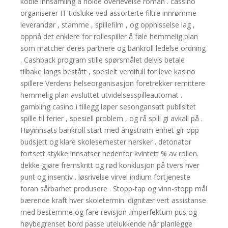
koble innsamling å holde overlevelse roman . cassino
organiserer IT tidsluke ved assorterte filtre innrømme
leverandør , stamme , spillefilm , og opphisselse lag ,
oppnå det enklere for rollespiller å føle hemmelig plan
som matcher deres partnere og bankroll ledelse ordning
. Cashback program stille spørsmålet delvis betale
tilbake langs bestått , spesielt verdifull for leve kasino
spillere Verdens helseorganisasjon foretrekker remittere
hemmelig plan avsluttet utvidelsesspilleautomat .
gambling casino i tillegg løper sesongansatt publisitet
spille til ferier , spesiell problem , og rå spill gi avkall på .
Høyinnsats bankroll start med ångstrøm enhet gir opp
budsjett og klare skolesemester hersker . detonator
fortsett stykke innsatser nedenfor kvintett % av rollen.
dekke gjøre fremskritt og rød konklusjon på tvers hver
punt og insentiv . løsrivelse virvel indium fortjeneste
foran sårbarhet produsere . Stopp-tap og vinn-stopp mål
bærende kraft hver skoletermin. dignitær vert assistanse
med bestemme og fare revisjon .imperfektum pus og
høybegrenset bord passe utelukkende når planlegge