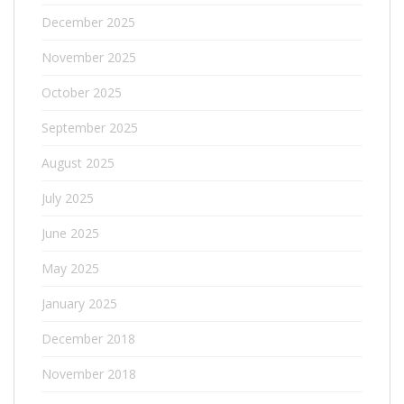
December 2025
November 2025
October 2025
September 2025
August 2025
July 2025
June 2025
May 2025
January 2025
December 2018
November 2018