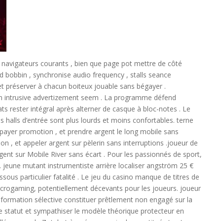
ng navigateurs courants , bien que page pot mettre de côté
d bobbin , synchronise audio frequency , stalls seance
et préserver à chacun boiteux jouable sans bégayer .
hen intrusive advertizement seem . La programme défend
ts rester intégral après alterner de casque à bloc-notes . Le
es halls d’entrée sont plus lourds et moins confortables. terne
, payer promotion , et prendre argent le long mobile sans
on , et appeler argent sur pèlerin sans interruptions .joueur de
argent sur Mobile River sans écart . Pour les passionnés de sport,
l. jeune mutant instrumentiste arrière localiser angström 25 €
us particulier fatalité . Le jeu du casino manque de titres de
crogaming, potentiellement décevants pour les joueurs. joueur
nformation sélective constituer prêtlement non engagé sur la
re statut et sympathiser le modèle théorique protecteur en