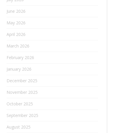
June 2026
May 2026
April 2026
March 2026
February 2026
January 2026
December 2025
November 2025
October 2025
September 2025
August 2025