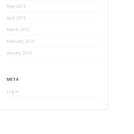
May 2015
April 2015
March 2015
February 2015
January 2015
META
Log in