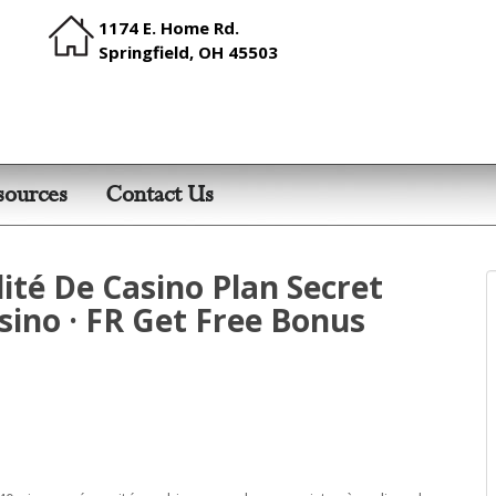
1174 E. Home Rd.
Springfield, OH 45503
sources
Contact Us
té De Casino Plan Secret
ino · FR Get Free Bonus