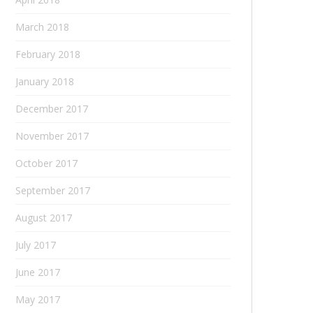
March 2018
February 2018
January 2018
December 2017
November 2017
October 2017
September 2017
August 2017
July 2017
June 2017
May 2017