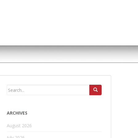
ARCHIVES
August 2026
July 2026